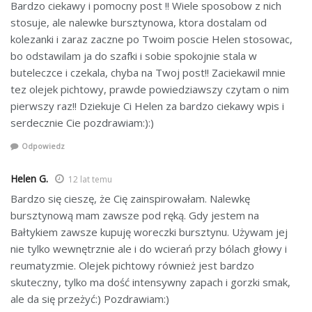
Bardzo ciekawy i pomocny post !! Wiele sposobow z nich
stosuje, ale nalewke bursztynowa, ktora dostalam od
kolezanki i zaraz zaczne po Twoim poscie Helen stosowac,
bo odstawilam ja do szafki i sobie spokojnie stala w
buteleczce i czekala, chyba na Twoj post!! Zaciekawil mnie
tez olejek pichtowy, prawde powiedziawszy czytam o nim
pierwszy raz!! Dziekuje Ci Helen za bardzo ciekawy wpis i
serdecznie Cie pozdrawiam:):)
Odpowiedz
Helen G.
12 lat temu
Bardzo się cieszę, że Cię zainspirowałam. Nalewkę
bursztynową mam zawsze pod ręką. Gdy jestem na
Bałtykiem zawsze kupuję woreczki bursztynu. Używam jej
nie tylko wewnętrznie ale i do wcierań przy bólach głowy i
reumatyzmie. Olejek pichtowy również jest bardzo
skuteczny, tylko ma dość intensywny zapach i gorzki smak,
ale da się przeżyć:) Pozdrawiam:)