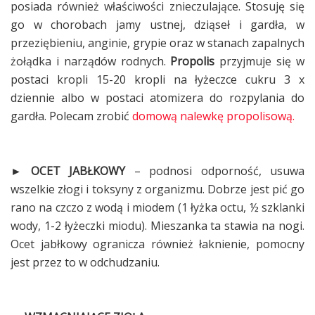
posiada również właściwości znieczulające. Stosuję się
go w chorobach jamy ustnej, dziąseł i gardła, w
przeziębieniu, anginie, grypie oraz w stanach zapalnych
żołądka i narządów rodnych.
Propolis
przyjmuje się w
postaci kropli 15-20 kropli na łyżeczce cukru 3 x
dziennie albo w postaci atomizera do rozpylania do
gardła. Polecam zrobić
domową nalewkę propolisową.
► OCET JABŁKOWY
– podnosi odporność, usuwa
wszelkie złogi i toksyny z organizmu. Dobrze jest pić go
rano na czczo z wodą i miodem (1 łyżka octu, ½ szklanki
wody, 1-2 łyżeczki miodu). Mieszanka ta stawia na nogi.
Ocet jabłkowy ogranicza również łaknienie, pomocny
jest przez to w odchudzaniu.