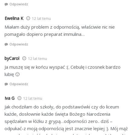
Odpowiedz
Ewelina K
12 lat temu
Miałam duży problem z odpornością, właściwie nic nie
pomagało dopiero preparat immulina…
Odpowiedz
byCarol
12 lat temu
Ja muszę się w końcu wyspać :(. Cebulę i czosnek bardzo
lubię 🙂
Odpowiedz
Iva G
12 lat temu
Jak chodziłam do szkoły, do podstawówki czy do liceum
każde, dosłownie każde święta Bożego Narodzenia
spędzałam w łóżku z grypą…odporności zero.. dziś –
odpukać-z moją odpornością jest znacznie lepiej :). Mój mąż