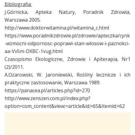
Bibliografia:
J.Górnicka, Apteka Natury, Poradnik Zdrowia,
Warszawa 2005.
http://www.doktorwitamina.pl/witamina_c.html
https://www.poradnikzdrowie.pl/zdrowie/apteczka/cynk
-wzmocni-odpornosc-poprawi-stan-wlosow-i-paznokci-
aa-Vv5m-DXBC-1vug.html
Czasopismo Ekologiczne, Zdrowie i Apiterapia, Nr1
(2)/2011.
A.Ożarowski, W. Jaroniewski, Rośliny lecznicze i ich
praktyczne zastosowanie, Warszawa 1989.
https://panacea.pl/articles.php?id=270
http://www.zenszen.com.pl/index.php?
option=com_content&view;=article&id;=65&Itemid;=62