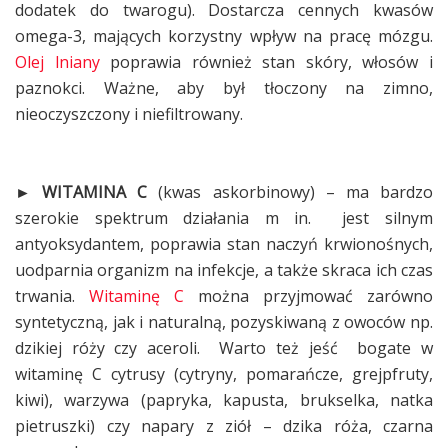
dodatek do twarogu). Dostarcza cennych kwasów
omega-3, mających korzystny wpływ na pracę mózgu.
Olej lniany
poprawia również stan skóry, włosów i
paznokci. Ważne, aby był tłoczony na zimno,
nieoczyszczony i niefiltrowany.
► WITAMINA C
(kwas askorbinowy) – ma bardzo
szerokie spektrum działania m in. jest silnym
antyoksydantem, poprawia stan naczyń krwionośnych,
uodparnia organizm na infekcje, a także skraca ich czas
trwania.
Witaminę C
można przyjmować zarówno
syntetyczną, jak i naturalną, pozyskiwaną z owoców np.
dzikiej róży czy aceroli. Warto też jeść bogate w
witaminę C cytrusy (cytryny, pomarańcze, grejpfruty,
kiwi), warzywa (papryka, kapusta, brukselka, natka
pietruszki) czy napary z ziół – dzika róża, czarna