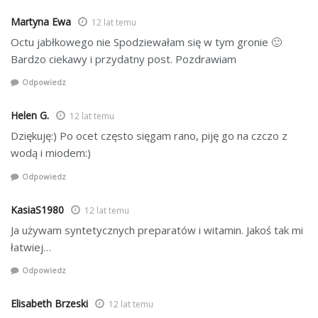
Martyna Ewa
12 lat temu
Octu jabłkowego nie Spodziewałam się w tym gronie 🙂
Bardzo ciekawy i przydatny post. Pozdrawiam
Odpowiedz
Helen G.
12 lat temu
Dziękuję:) Po ocet często sięgam rano, piję go na czczo z
wodą i miodem:)
Odpowiedz
KasiaS1980
12 lat temu
Ja używam syntetycznych preparatów i witamin. Jakoś tak mi
łatwiej…
Odpowiedz
Elisabeth Brzeski
12 lat temu