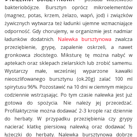
bakteriobójcze. Bursztyn oprócz mikroelementów
(magnez, potas, krzem, żelazo, wapń, jod) i związków
żywicznych wytwarza też ładunki ujemne wzmacniające
odporność. Gdy chorujemy, w organizmie jest nadmiar
ładunków dodatnich.
Nalewka bursztynowa
zwalcza
przeziębienie, grypę, zapalenie oskrzeli, a nawet
gronkowca złocistego. Miksturę tę można nabyć w
aptekach oraz sklepach zielarskich lub zrobić samemu.
Wystarczy małe, wcześniej wyparzone kawałki
nieoszlifowanego bursztynu (ok.20g) zalać 100 ml
spirytusu 96%. Pozostawić na 10 dni w ciemnym miejscu
codziennie wstrząsając. Po tym czasie nalewka jest już
gotowa do spożycia. Nie należy jej przecedzać.
Profilaktycznie można dodawać 2-3 krople raz dziennie
do herbaty. W przypadku przeziębienia czy grypy
nacierać klatkę piersiową nalewką oraz dodawać ½
łyżeczki do herbaty. Nalewka bursztynowa dobrze