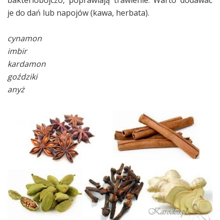
bakteriobójczo, poprawiają trawienie. Warto dodawać
je do dań lub napojów (kawa, herbata).
cynamon
imbir
kardamon
goździki
anyż