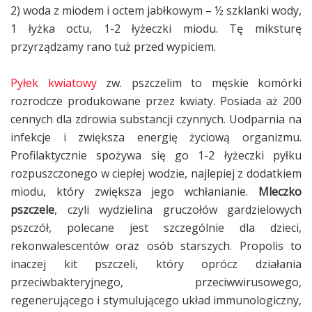
2) woda z miodem i octem jabłkowym – ½ szklanki wody,
1 łyżka octu, 1-2 łyżeczki miodu. Tę miksturę
przyrządzamy rano tuż przed wypiciem.
Pyłek kwiatowy
zw. pszczelim to męskie komórki
rozrodcze produkowane przez kwiaty. Posiada aż 200
cennych dla zdrowia substancji czynnych. Uodparnia na
infekcje i zwiększa energię życiową organizmu.
Profilaktycznie spożywa się go 1-2 łyżeczki pyłku
rozpuszczonego w ciepłej wodzie, najlepiej z dodatkiem
miodu, który zwiększa jego wchłanianie.
Mleczko
pszczele
, czyli wydzielina gruczołów gardzielowych
pszczół, polecane jest szczególnie dla dzieci,
rekonwalescentów oraz osób starszych. Propolis to
inaczej kit pszczeli, który oprócz działania
przeciwbakteryjnego, przeciwwirusowego,
regenerującego i stymulującego układ immunologiczny,