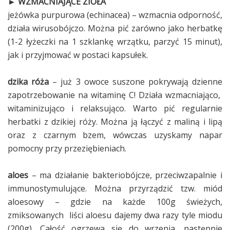
► WZMACNIAJĄCE ZIOŁA
jeżówka purpurowa (echinacea) – wzmacnia odporność,
działa wirusobójczo. Można pić zarówno jako herbatkę
(1-2 łyżeczki na 1 szklankę wrzątku, parzyć 15 minut),
jak i przyjmować w postaci kapsułek.
dzika róża
– już 3 owoce suszone pokrywają dzienne
zapotrzebowanie na witaminę C! Działa wzmacniająco,
witaminizująco i relaksująco. Warto pić regularnie
herbatki z dzikiej róży. Można ją łączyć z maliną i lipą
oraz z czarnym bzem, wówczas uzyskamy napar
pomocny przy przeziębieniach.
aloes
– ma działanie bakteriobójcze, przeciwzapalnie i
immunostymulujące. Można przyrządzić tzw. miód
aloesowy – gdzie na każde 100g świeżych,
zmiksowanych liści aloesu dajemy dwa razy tyle miodu
(200g). Całość ogrzewa się do wrzenia, następnie