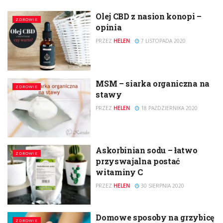
Olej CBD z nasion konopi –
ZDROWIE
opinia
PRZEZ
HELEN
7 LISTOPADA 2020
MSM – siarka organiczna na
ZDROWIE
stawy
PRZEZ
HELEN
18 PAŹDZIERNIKA 2020
Askorbinian sodu – łatwo
ZDROWIE
przyswajalna postać
witaminy C
PRZEZ
HELEN
30 SIERPNIA 2020
Domowe sposoby na grzybicę
ZDROWIE