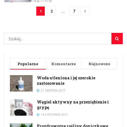
1
2
…
7
Popularne
Komentarze
Najnowsze
Woda utleniona i jej szerokie
zastosowanie
21 SIERPNIA 2017
Węgiel aktywny na przeziębienie i
grypę
14 LISTOPADA 2021
Prozdrowotne rośliny doniczkowe,