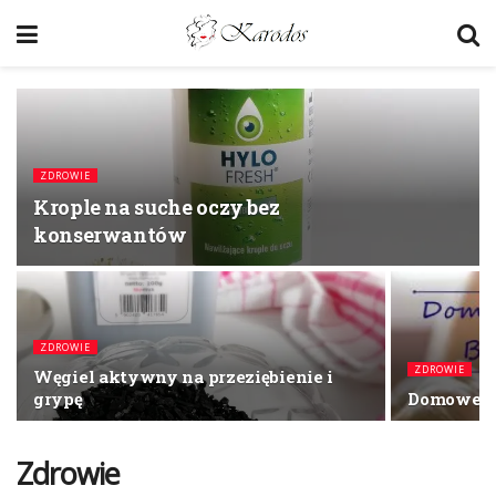
ZDROWIE
Krople na suche oczy bez
konserwantów
ZDROWIE
ZDROWIE
Węgiel aktywny na przeziębienie i
grypę
Domowe s
Zdrowie