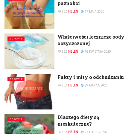
paznokci
PRZEZ
HELEN
17 MAJA 2020
Właściwości lecznicze sody
ZDROWIE
oczyszczonej
PRZEZ
HELEN
16 KWIETNIA 2020
Fakty i mity o odchudzaniu
ZDROWIE
PRZEZ
HELEN
29 MARCA 2020
Dlaczego diety są
ZDROWIE
nieskuteczne?
PRZEZ
HELEN
23 LUTEGO 2020