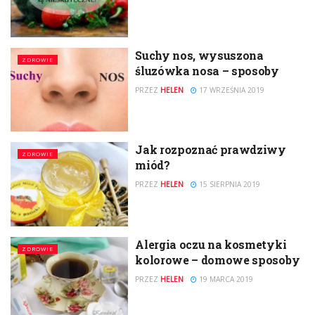
Suchy nos, wysuszona
ZDROWIE
śluzówka nosa – sposoby
PRZEZ
HELEN
17 WRZEŚNIA 2019
Jak rozpoznać prawdziwy
ZDROWIE
miód?
PRZEZ
HELEN
15 SIERPNIA 2019
Alergia oczu na kosmetyki
ZDROWIE
kolorowe – domowe sposoby
PRZEZ
HELEN
19 MARCA 2019