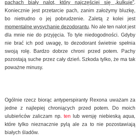
pachach biały nalot, który najczęściej się „kulkuje”
.
Koniecznie jest przetarcie pach, zanim założymy bluzkę,
bo nietrudno o jej pobrudzenie. Zaletą z kolei jest
momentalne wysychanie dezodorantu
. No ale ten nalot jest
dla mnie nie do przyjęcia. To tyle niedogodności. Gdyby
nie brać ich pod uwagę, to dezodorant świetnie spełnia
swoją rolę. Bardzo dobrze chroni przed potem. Pachy
pozostają suche przez cały dzień. Szkoda tylko, że ma tak
poważne minusy.
Ogólnie rzecz biorąc antyperspiranty Rexona uważam za
jedne z najlepiej chroniących przed potem. Do moich
ulubieńców zaliczam np.
ten
lub wersję niebieską
aqua,
które tylko nieznacznie pylą ale za to nie pozostawiają
białych śladów.