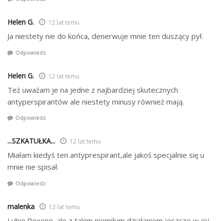
Helen G.
12 lat temu
Ja niestety nie do końca, denerwuje mnie ten duszący pył.
Odpowiedz
Helen G.
12 lat temu
Też uważam je na jedne z najbardziej skutecznych
antyperspirantów ale niestety minusy również mają.
Odpowiedz
...SZKATUŁKA...
12 lat temu
Miałam kiedyś ten antyprespirant,ale jakoś specjalnie się u
mnie nie spisał.
Odpowiedz
malenka
12 lat temu
Lubię Rexonę, ale z takim niemiłym działaniem jeszcze w jej