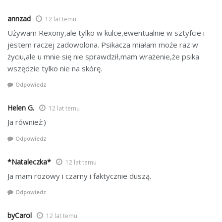
annzad
12 lat temu
Używam Rexony,ale tylko w kulce,ewentualnie w sztyfcie i
jestem raczej zadowolona. Psikacza miałam może raz w
życiu,ale u mnie się nie sprawdził,mam wrażenie,że psika
wszędzie tylko nie na skórę.
Odpowiedz
Helen G.
12 lat temu
Ja również:)
Odpowiedz
*Nataleczka*
12 lat temu
Ja mam rozowy i czarny i faktycznie duszą.
Odpowiedz
byCarol
12 lat temu