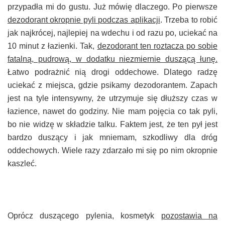
przypadła mi do gustu. Już mówię dlaczego. Po pierwsze
dezodorant okropnie pyli podczas aplikacji
. Trzeba to robić
jak najkrócej, najlepiej na wdechu i od razu po, uciekać na
10 minut z łazienki. Tak,
dezodorant ten roztacza po sobie
fatalną, pudrową, w dodatku niezmiernie duszącą łunę.
Łatwo podrażnić nią drogi oddechowe. Dlatego radzę
uciekać z miejsca, gdzie psikamy dezodorantem. Zapach
jest na tyle intensywny, że utrzymuje się dłuższy czas w
łazience, nawet do godziny. Nie mam pojęcia co tak pyli,
bo nie widzę w składzie talku. Faktem jest, że ten pył jest
bardzo duszący i jak mniemam, szkodliwy dla dróg
oddechowych. Wiele razy zdarzało mi się po nim okropnie
kaszleć.
Oprócz duszącego pylenia, kosmetyk
pozostawia na