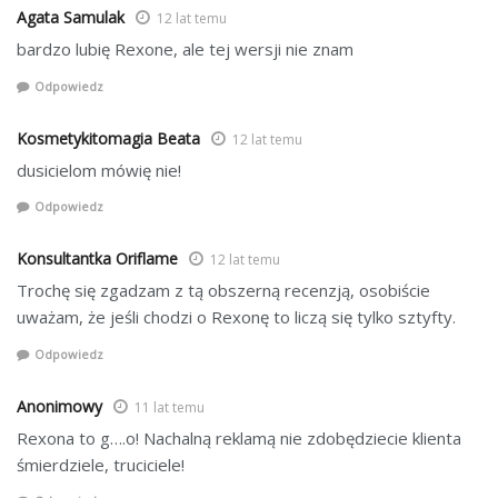
Agata Samulak
12 lat temu
bardzo lubię Rexone, ale tej wersji nie znam
Odpowiedz
Kosmetykitomagia Beata
12 lat temu
dusicielom mówię nie!
Odpowiedz
Konsultantka Oriflame
12 lat temu
Trochę się zgadzam z tą obszerną recenzją, osobiście
uważam, że jeśli chodzi o Rexonę to liczą się tylko sztyfty.
Odpowiedz
Anonimowy
11 lat temu
Rexona to g….o! Nachalną reklamą nie zdobędziecie klienta
śmierdziele, truciciele!