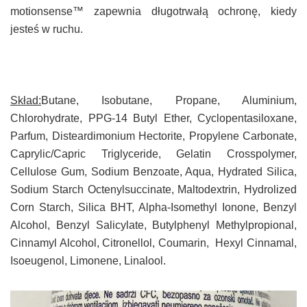
motionsense™ zapewnia długotrwałą ochronę, kiedy
jesteś w ruchu.
Skład:
Butane, Isobutane, Propane, Aluminium,
Chlorohydrate, PPG-14 Butyl Ether, Cyclopentasiloxane,
Parfum, Disteardimonium Hectorite, Propylene Carbonate,
Caprylic/Capric Triglyceride, Gelatin Crosspolymer,
Cellulose Gum, Sodium Benzoate, Aqua, Hydrated Silica,
Sodium Starch Octenylsuccinate, Maltodextrin, Hydrolized
Corn Starch, Silica BHT, Alpha-Isomethyl Ionone, Benzyl
Alcohol, Benzyl Salicylate, Butylphenyl Methylpropional,
Cinnamyl Alcohol, Citronellol, Coumarin,
Hexyl Cinnamal,
Isoeugenol, Limonene, Linalool.