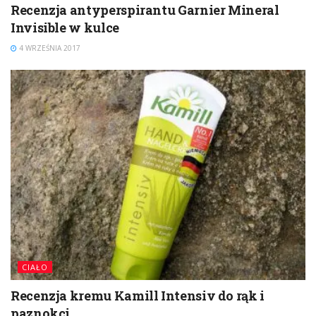
Recenzja antyperspirantu Garnier Mineral
Invisible w kulce
4 WRZEŚNIA 2017
CIAŁO
Recenzja kremu Kamill Intensiv do rąk i
paznokci