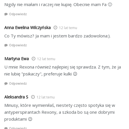
Nigdy nie miałam i raczej nie kupię. Obecnie mam Fa 🙂
Odpowiedz
Anna Ewelina Wilczyńska
12 lat temu
Co Ty mówisz? Ja mam i jestem bardzo zadowolona:).
Odpowiedz
Martyna Ewa
12 lat temu
U mnie Rexona również najlepiej się sprawdza. Z tym, że ja
nie lubię "psikaczy", preferuje kulki 😉
Odpowiedz
Aleksandra S
12 lat temu
Minusy, które wymieniłaś, niestety często spotyka się w
antyperspirantach Rexony, a szkoda bo są one dobrymi
produktami 😉
Odpowiedz