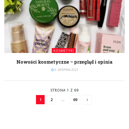
KOSMETYKI
Nowości kosmetyczne – przegląd i opinia
6 SIERPNIA 2023
STRONA 1 Z 69
1
2
…
69