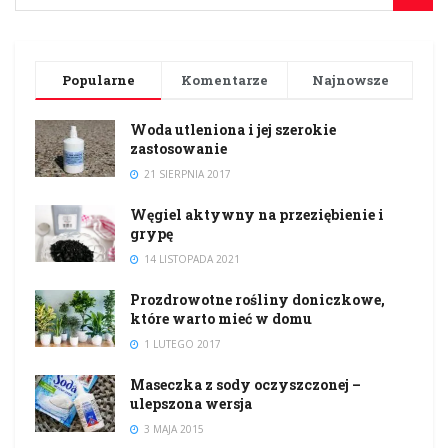
Popularne
Komentarze
Najnowsze
Woda utleniona i jej szerokie
zastosowanie
21 SIERPNIA 2017
Węgiel aktywny na przeziębienie i
grypę
14 LISTOPADA 2021
Prozdrowotne rośliny doniczkowe,
które warto mieć w domu
1 LUTEGO 2017
Maseczka z sody oczyszczonej –
ulepszona wersja
3 MAJA 2015