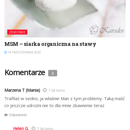
ZDROWIE
MSM – siarka organiczna na stawy
18 PAŹDZIERNIKA 2020
Komentarze
2
Marzena T (Mania)
7 lat temu
Trafiłaś w sedno, ja właśnie Man z tym problemy. Taką maść
co jeszcze udrożni nie to dla mnie zbawienie teraz
Odpowiedz
Helen G.
7 lat temu