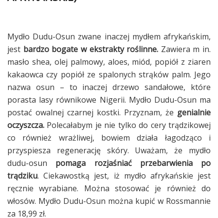
Mydło Dudu-Osun zwane inaczej mydłem afrykańskim,
jest
bardzo bogate w ekstrakty roślinne.
Zawiera m in.
masło shea, olej palmowy, aloes, miód, popiół z ziaren
kakaowca czy popiół ze spalonych strąków palm. Jego
nazwa osun – to inaczej drzewo sandałowe, które
porasta lasy równikowe Nigerii. Mydło Dudu-Osun ma
postać owalnej czarnej kostki. Przyznam, że
genialnie
oczyszcza.
Polecałabym je nie tylko do cery trądzikowej
co również wrażliwej, bowiem działa łagodząco i
przyspiesza regenerację skóry. Uważam, że mydło
dudu-osun
pomaga rozjaśniać przebarwienia po
trądziku
. Ciekawostką jest, iż mydło afrykańskie jest
ręcznie wyrabiane. Można stosować je również do
włosów. Mydło Dudu-Osun można kupić w Rossmannie
za 18,99 zł.