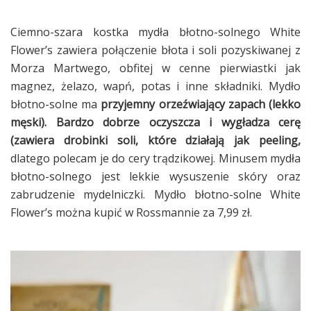
Ciemno-szara kostka mydła błotno-solnego White
Flower’s zawiera połączenie błota i soli pozyskiwanej z
Morza Martwego, obfitej w cenne pierwiastki jak
magnez, żelazo, wapń, potas i inne składniki. Mydło
błotno-solne ma
przyjemny orzeźwiający zapach (lekko
męski).
Bardzo dobrze oczyszcza i wygładza cerę
(zawiera drobinki soli, które działają jak peeling,
dlatego polecam je do cery trądzikowej. Minusem mydła
błotno-solnego jest lekkie wysuszenie skóry oraz
zabrudzenie mydelniczki. Mydło błotno-solne White
Flower’s można kupić w Rossmannie za 7,99 zł.