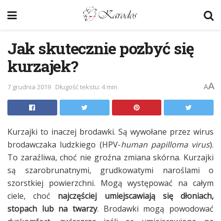
Jak skutecznie pozbyć się
kurzajek?
A
7 grudnia 2019
Długość tekstu: 4 min
A
Kurzajki to inaczej brodawki. Są wywołane przez wirus
brodawczaka ludzkiego (HPV-
human papilloma virus
).
To zaraźliwa, choć nie groźna zmiana skórna. Kurzajki
są szarobrunatnymi, grudkowatymi naroślami o
szorstkiej powierzchni. Mogą występować na całym
ciele, choć
najczęściej umiejscawiają się dłoniach,
stopach lub na twarzy
. Brodawki mogą powodować