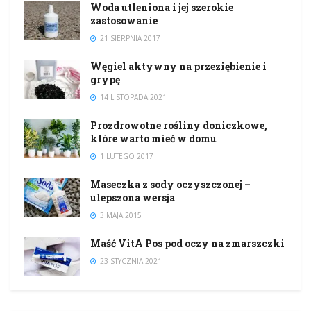
Woda utleniona i jej szerokie
zastosowanie
21 SIERPNIA 2017
Węgiel aktywny na przeziębienie i
grypę
14 LISTOPADA 2021
Prozdrowotne rośliny doniczkowe,
które warto mieć w domu
1 LUTEGO 2017
Maseczka z sody oczyszczonej –
ulepszona wersja
3 MAJA 2015
Maść VitA Pos pod oczy na zmarszczki
23 STYCZNIA 2021