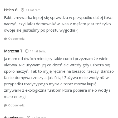
Helen G.
11 lat temu
Fakt, zmywarka lepiej się sprawdza w przypadku dużej ilości
naczyń, czyli kilku domowników. Nas z mężem jest też tylko
dwoje ale jesteśmy po prostu wygodni:-)
Odpowiedz
Marzena T
11 lat temu
Ja mam od dwóch miesięcy takie cudo i przyznam że wiele
ułatwia. Nie używam jej co dzień ale wtedy gdy uzbiera się
sporo naczyń. Tak to myję ręcznie na bieżąco rzeczy. Bardzo
fajnie domywa rzeczy a jak lśnią ! Zużywa mnie wody niż w
przypadku tradycyjnego mycia a teraz można kupić
zmywarki z ekologiczna funkiom która pobiera mało wody i
mało energii
Odpowiedz
Anonimowy
11 lat temu