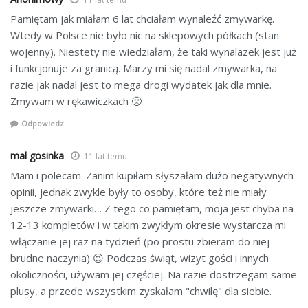
Pamiętam jak miałam 6 lat chciałam wynaleźć zmywarkę.
Wtedy w Polsce nie było nic na sklepowych półkach (stan
wojenny). Niestety nie wiedziałam, że taki wynalazek jest już
i funkcjonuje za granicą. Marzy mi się nadal zmywarka, na
razie jak nadal jest to mega drogi wydatek jak dla mnie.
Zmywam w rękawiczkach 🙁
Odpowiedz
mal gosinka
11 lat temu
Mam i polecam. Zanim kupiłam słyszałam dużo negatywnych
opinii, jednak zwykle były to osoby, które też nie miały
jeszcze zmywarki… Z tego co pamiętam, moja jest chyba na
12-13 kompletów i w takim zwykłym okresie wystarcza mi
włączanie jej raz na tydzień (po prostu zbieram do niej
brudne naczynia) 😉 Podczas świąt, wizyt gości i innych
okoliczności, używam jej częściej. Na razie dostrzegam same
plusy, a przede wszystkim zyskałam "chwilę" dla siebie.