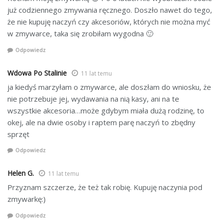
już codziennego zmywania ręcznego. Doszło nawet do tego,
że nie kupuję naczyń czy akcesoriów, których nie można myć
w zmywarce, taka się zrobiłam wygodna 🙂
Odpowiedz
Wdowa Po Stalinie
11 lat temu
ja kiedyś marzyłam o zmywarce, ale doszłam do wniosku, że
nie potrzebuje jej, wydawania na nią kasy, ani na te
wszystkie akcesoria…może gdybym miała dużą rodzinę, to
okej, ale na dwie osoby i raptem parę naczyń to zbędny
sprzęt
Odpowiedz
Helen G.
11 lat temu
Przyznam szczerze, że też tak robię. Kupuję naczynia pod
zmywarkę:)
Odpowiedz