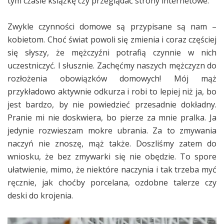
tym czasie książkę czy przeglądać strony internetowe.
Zwykle czynności domowe są przypisane są nam –
kobietom. Choć świat powoli się zmienia i coraz częściej
się słyszy, że mężczyźni potrafią czynnie w nich
uczestniczyć. I słusznie. Zachęćmy naszych mężczyzn do
rozłożenia obowiązków domowych! Mój mąż
przykładowo aktywnie odkurza i robi to lepiej niż ja, bo
jest bardzo, by nie powiedzieć przesadnie dokładny.
Pranie mi nie doskwiera, bo pierze za mnie pralka. Ja
jedynie rozwieszam mokre ubrania. Za to zmywania
naczyń nie znoszę, mąż także. Doszliśmy zatem do
wniosku, że bez zmywarki się nie obędzie. To spore
ułatwienie, mimo, że niektóre naczynia i tak trzeba myć
ręcznie, jak choćby porcelana, ozdobne talerze czy
deski do krojenia.