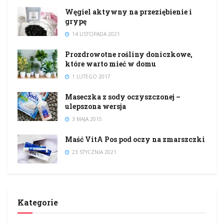
Węgiel aktywny na przeziębienie i
grypę
14 LISTOPADA 2021
Prozdrowotne rośliny doniczkowe,
które warto mieć w domu
1 LUTEGO 2017
Maseczka z sody oczyszczonej –
ulepszona wersja
3 MAJA 2015
Maść VitA Pos pod oczy na zmarszczki
23 STYCZNIA 2021
Kategorie