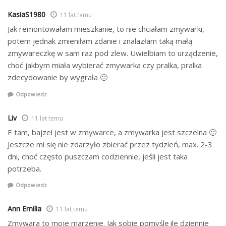
KasiaS1980
11 lat temu
Jak remontowałam mieszkanie, to nie chciałam zmywarki,
potem jednak zmieniłam zdanie i znalazłam taką małą
zmywareczkę w sam raz pod zlew. Uwielbiam to urządzenie,
choć jakbym miała wybierać zmywarka czy pralka, pralka
zdecydowanie by wygrała 🙂
Odpowiedz
Liv
11 lat temu
E tam, bajzel jest w zmywarce, a zmywarka jest szczelna 🙂
Jeszcze mi się nie zdarzyło zbierać przez tydzień, max. 2-3
dni, choć często puszczam codziennie, jeśli jest taka
potrzeba.
Odpowiedz
Ann Emilia
11 lat temu
Zmywara to moje marzenie. Jak sobie pomyślę ile dziennie