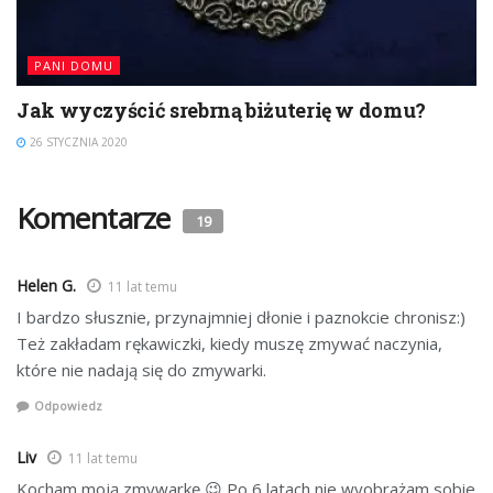
PANI DOMU
Jak wyczyścić srebrną biżuterię w domu?
26 STYCZNIA 2020
Komentarze
19
Helen G.
11 lat temu
I bardzo słusznie, przynajmniej dłonie i paznokcie chronisz:)
Też zakładam rękawiczki, kiedy muszę zmywać naczynia,
które nie nadają się do zmywarki.
Odpowiedz
Liv
11 lat temu
Kocham moją zmywarkę 😉 Po 6 latach nie wyobrażam sobie