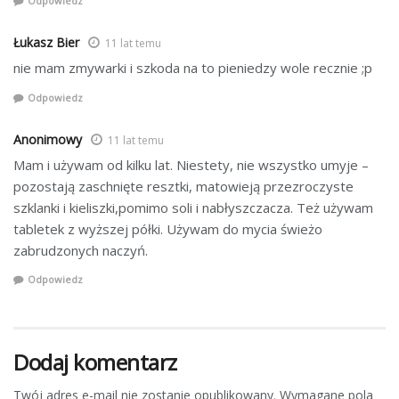
Odpowiedz
Łukasz Bier
11 lat temu
nie mam zmywarki i szkoda na to pieniedzy wole recznie ;p
Odpowiedz
Anonimowy
11 lat temu
Mam i używam od kilku lat. Niestety, nie wszystko umyje –
pozostają zaschnięte resztki, matowieją przezroczyste
szklanki i kieliszki,pomimo soli i nabłyszczacza. Też używam
tabletek z wyższej półki. Używam do mycia świeżo
zabrudzonych naczyń.
Odpowiedz
Dodaj komentarz
Twój adres e-mail nie zostanie opublikowany.
Wymagane pola