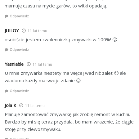
marnuję czasu na mycie garów, to witki opadają.
Odpowiedz
JUILOY
11 lat temu
osobiście jestem zwolenniczką zmywarki w 100%! 🙂
Odpowiedz
Yasniable
11 lat temu
U mnie zmywarka niestety ma więcej wad niż zalet 🙂 ale
wiadomo każdy ma swoje zdanie 😉
Odpowiedz
Jola K
11 lat temu
Planuję zamontować zmywarkę jak zrobię remont w kuchni.
Bardzo by mi się teraz przydała, bo mam wrażenie, że ciągle
stoję przy zlewozmywaku.