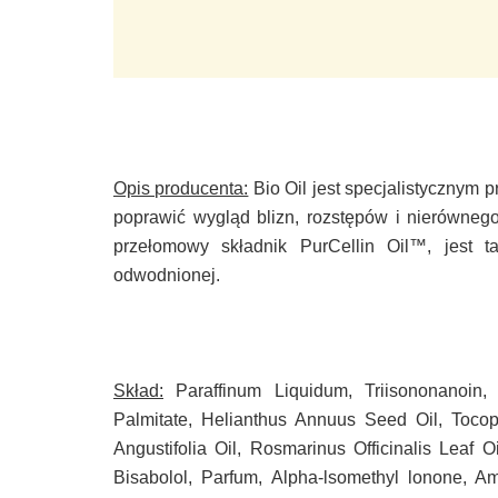
Opis producenta:
Bio Oil jest specjalistycznym 
poprawić wygląd blizn, rozstępów i nierównego 
przełomowy składnik PurCellin Oil™, jest t
odwodnionej.
Skład:
Paraffinum Liquidum, Triisononanoin, C
Palmitate, Helianthus Annuus Seed Oil, Tocop
Angustifolia Oil, Rosmarinus Officinalis Leaf O
Bisabolol, Parfum, Alpha-lsomethyl lonone, Am