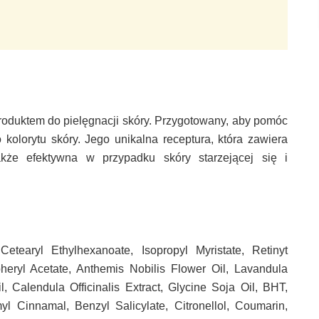
produktem do pielęgnacji skóry. Przygotowany, aby pomóc
kolorytu skóry. Jego unikalna receptura, która zawiera
akże efektywna w przypadku skóry starzejącej się i
etearyl Ethylhexanoate, Isopropyl Myristate, Retinyt
heryl Acetate, Anthemis Nobilis Flower Oil, Lavandula
il, Calendula Officinalis Extract, Glycine Soja Oil, BHT,
yl Cinnamal, Benzyl Salicylate, Citronellol, Coumarin,