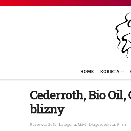
HOME
KOBIETA
Cederroth, Bio Oil,
blizny
9 czerwca 2015
kategoria:
Ciało
Długość tekstu: 9 min