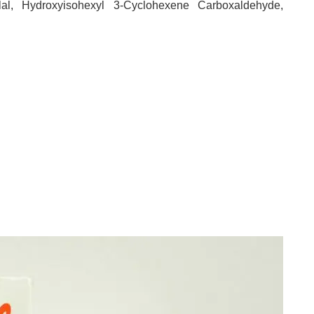
llal, Hydroxyisohexyl 3-Cyclohexene Carboxaldehyde,