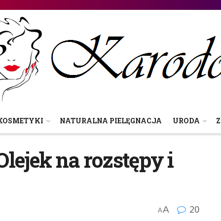
KOSMETYKI
NATURALNA PIELĘGNACJA
URODA
Z
 Olejek na rozstępy i
20
A
A