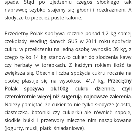
spada. Stąd po zjedzeniu czegoś słodkiego tak
naprawdę szybko stajemy się głodni i rozdrażnieni. A
słodycze to przecież puste kalorie.
Przeciętny Polak spożywa rocznie ponad 1,2 kg samej
czekolady. Według danych GUS w 2011 roku spożycie
cukru w przeliczeniu na jedną osobę wynosiło 39 kg, z
czego tylko 14 kg stanowiło cukier do słodzenia kawy
czy herbaty w torebkach. Z każdym rokiem ilość ta
zwiększa się. Obecnie liczba spożycia cukru rocznie na
osobę plasuje się na wysokości 41,7 kg.
Przeciętny
Polak spożywa ok.100g cukru dziennie, czyli
czterokrotnie więcej niż sugerują najnowsze zalecenia.
Należy pamiętać, że cukier to nie tylko słodycze (ciasta,
ciasteczka, batoniki czy cukierki) ale również napoje,
słodkie bułki i przetwory mleczne nim naszpikowane
(jogurty, musli, płatki śniadaniowe).