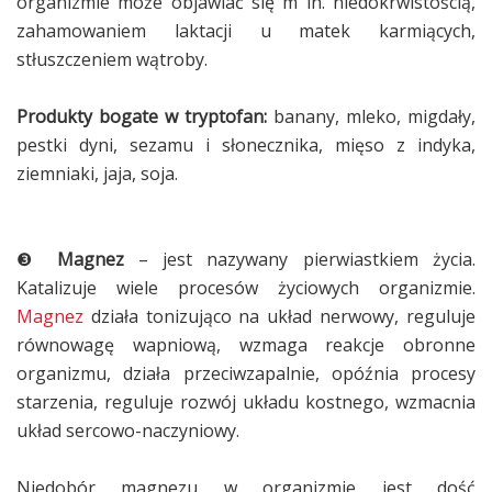
organizmie może objawiać się m in. niedokrwistością,
zahamowaniem laktacji u matek karmiących,
stłuszczeniem wątroby.
Produkty bogate w tryptofan:
banany, mleko, migdały,
pestki dyni, sezamu i słonecznika, mięso z indyka,
ziemniaki, jaja, soja.
❸
Magnez
– jest nazywany pierwiastkiem życia.
Katalizuje wiele procesów życiowych organizmie.
Magnez
działa tonizująco na układ nerwowy, reguluje
równowagę wapniową, wzmaga reakcje obronne
organizmu, działa przeciwzapalnie, opóźnia procesy
starzenia, reguluje rozwój układu kostnego, wzmacnia
układ sercowo-naczyniowy.
Niedobór magnezu w organizmie jest dość