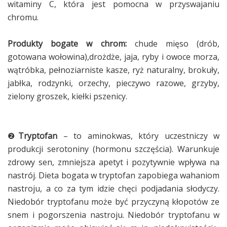
witaminy C, która jest pomocna w przyswajaniu
chromu.
Produkty bogate w chrom:
chude mięso (drób,
gotowana wołowina),drożdże, jaja, ryby i owoce morza,
wątróbka, pełnoziarniste kasze, ryż naturalny, brokuły,
jabłka, rodzynki, orzechy, pieczywo razowe, grzyby,
zielony groszek, kiełki pszenicy.
❷
Tryptofan
– to aminokwas, który uczestniczy w
produkcji serotoniny (hormonu szczęścia). Warunkuje
zdrowy sen, zmniejsza apetyt i pozytywnie wpływa na
nastrój. Dieta bogata w tryptofan zapobiega wahaniom
nastroju, a co za tym idzie chęci podjadania słodyczy.
Niedobór tryptofanu może być przyczyną kłopotów ze
snem i pogorszenia nastroju. Niedobór tryptofanu w