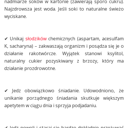
nadmiarze soków w kartonie (zawierają sporo cukru).
Najzdrowsza jest woda. Jeśli soki to naturalne świeżo
wyciskane.
✔ Unikaj
słodzików
chemicznych (aspartam, acesulfam
K, sacharyna) – zakwaszają organizm i posądza się je o
działanie rakotwórcze. Wyjątek stanowi ksylitol,
naturalny cukier pozyskiwany z brzozy, który ma
działanie prozdrowotne.
✔ Jedz obowiązkowo śniadanie. Udowodniono, że
unikanie porządnego śniadania skutkuje większym
apetytem w ciągu dnia i sprzyja podjadaniu.
✔ Jedz powoli i staraj się bardzo dokładnie przeżuwać