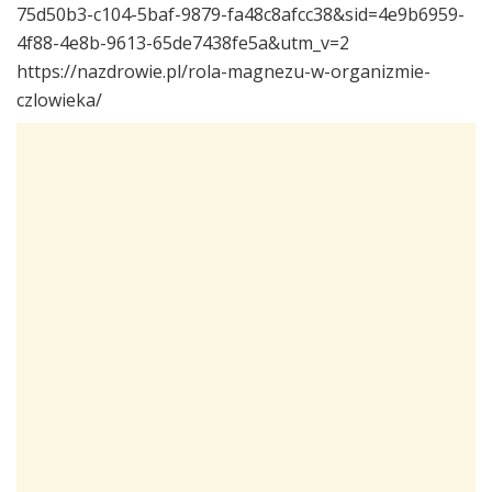
75d50b3-c104-5baf-9879-fa48c8afcc38&sid=4e9b6959-
4f88-4e8b-9613-65de7438fe5a&utm_v=2
https://nazdrowie.pl/rola-magnezu-w-organizmie-
czlowieka/