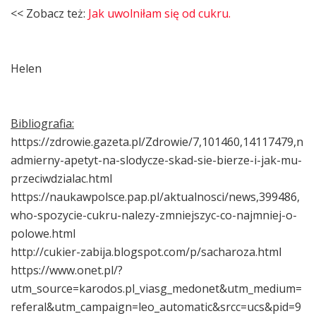
<< Zobacz też:
Jak uwolniłam się od cukru.
Helen
Bibliografia:
https://zdrowie.gazeta.pl/Zdrowie/7,101460,14117479,n
admierny-apetyt-na-slodycze-skad-sie-bierze-i-jak-mu-
przeciwdzialac.html
https://naukawpolsce.pap.pl/aktualnosci/news,399486,
who-spozycie-cukru-nalezy-zmniejszyc-co-najmniej-o-
polowe.html
http://cukier-zabija.blogspot.com/p/sacharoza.html
https://www.onet.pl/?
utm_source=karodos.pl_viasg_medonet&utm_medium=
referal&utm_campaign=leo_automatic&srcc=ucs&pid=9