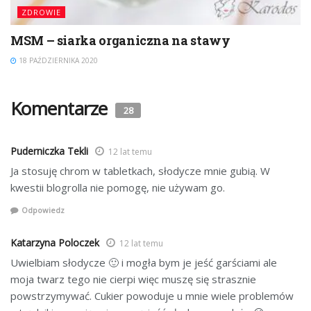
ZDROWIE
MSM – siarka organiczna na stawy
18 PAŹDZIERNIKA 2020
Komentarze
28
Puderniczka Tekli
12 lat temu
Ja stosuję chrom w tabletkach, słodycze mnie gubią. W
kwestii blogrolla nie pomogę, nie używam go.
Odpowiedz
Katarzyna Poloczek
12 lat temu
Uwielbiam słodycze 🙂 i mogła bym je jeść garściami ale
moja twarz tego nie cierpi więc muszę się strasznie
powstrzymywać. Cukier powoduje u mnie wiele problemów