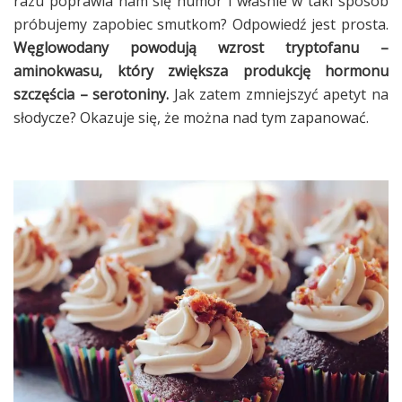
razu poprawia nam się humor i właśnie w taki sposób
próbujemy zapobiec smutkom? Odpowiedź jest prosta.
Węglowodany powodują wzrost tryptofanu –
aminokwasu, który zwiększa produkcję hormonu
szczęścia – serotoniny.
Jak zatem zmniejszyć apetyt na
słodycze? Okazuje się, że można nad tym zapanować.