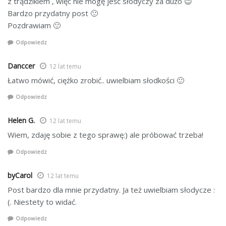
z trądzikiem , więc nie mogę jeść słodyczy za dużo 😉
Bardzo przydatny post 🙂
Pozdrawiam 🙂
Odpowiedz
Danccer
12 lat temu
Łatwo mówić, ciężko zrobić.. uwielbiam słodkości 🙂
Odpowiedz
Helen G.
12 lat temu
Wiem, zdaję sobie z tego sprawę:) ale próbować trzeba!
Odpowiedz
byCarol
12 lat temu
Post bardzo dla mnie przydatny. Ja też uwielbiam słodycze :
(. Niestety to widać.
Odpowiedz