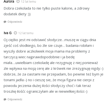
Aurora
12 lat temu
Dobra czekolada to nie tylko puste kalorie, a zdrowy
dodatek diety :))
Odpowiedz
Iva G
12 lat temu
Oj ciężko jest mi odstawić słodycze…muszę w ciągu dnia
zjeść coś słodkiego, bo żle sie czuje… badania robiłam i
wyszły dobre aczkolwiek moja mama ma problemy z
tarczycą wiec najprawdopodobnie i ja bedę
miała….uwielbiam czekoladę ale rezygnuję z niej ponieważ
zle wpływa na moją cerę ale z krówek nie zrezygnuję nigdy:-)
dobrze, że za ciastami nie przepadam, bo pewnie też bym je
tonami jadła:-) no i cieszę sie, że moja figura nie cierpi z
powodu jeczenia dużej ilości słodyczy choć i tak teraz
troszkę ilośćc ograniczyłam ale w niewielkiej ilości:-)
Odpowiedz