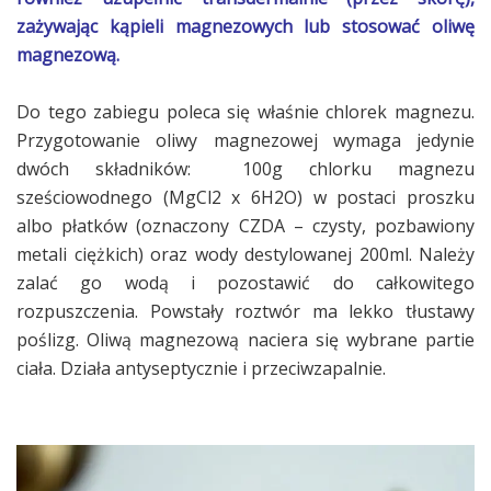
zażywając kąpieli magnezowych lub stosować oliwę
magnezową.
Do tego zabiegu poleca się właśnie chlorek magnezu.
Przygotowanie oliwy magnezowej wymaga jedynie
dwóch składników: 100g chlorku magnezu
sześciowodnego (MgCl2 x 6H2O) w postaci proszku
albo płatków (oznaczony CZDA – czysty, pozbawiony
metali ciężkich) oraz wody destylowanej 200ml. Należy
zalać go wodą i pozostawić do całkowitego
rozpuszczenia. Powstały roztwór ma lekko tłustawy
poślizg. Oliwą magnezową naciera się wybrane partie
ciała. Działa antyseptycznie i przeciwzapalnie.