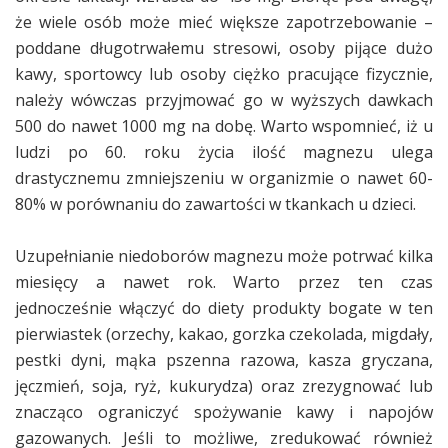
że wiele osób może mieć większe zapotrzebowanie –
poddane długotrwałemu stresowi, osoby pijące dużo
kawy, sportowcy lub osoby ciężko pracujące fizycznie,
należy wówczas przyjmować go w wyższych dawkach
500 do nawet 1000 mg na dobę. Warto wspomnieć, iż u
ludzi po 60. roku życia ilość magnezu ulega
drastycznemu zmniejszeniu w organizmie o nawet 60-
80% w porównaniu do zawartości w tkankach u dzieci.
Uzupełnianie niedoborów magnezu może potrwać kilka
miesięcy a nawet rok. Warto przez ten czas
jednocześnie włączyć do diety produkty bogate w ten
pierwiastek (orzechy, kakao, gorzka czekolada, migdały,
pestki dyni, mąka pszenna razowa, kasza gryczana,
jęczmień, soja, ryż, kukurydza) oraz zrezygnować lub
znacząco ograniczyć spożywanie kawy i napojów
gazowanych. Jeśli to możliwe, zredukować również