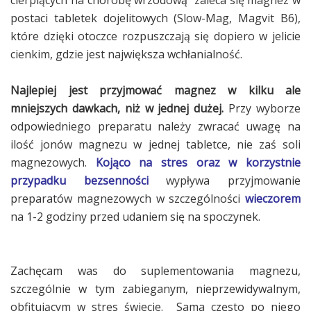
cierpiących na chorobę wrzodową zaleca się magnez w
postaci tabletek dojelitowych (Slow-Mag, Magvit B6),
które dzięki otoczce rozpuszczają się dopiero w jelicie
cienkim, gdzie jest największa wchłanialność.
Najlepiej jest przyjmować
magnez w kilku ale
mniejszych dawkach, niż w jednej dużej.
Przy wyborze
odpowiedniego preparatu należy zwracać uwagę na
ilość jonów magnezu w jednej tabletce, nie zaś soli
magnezowych.
Kojąco na stres oraz w korzystnie
przypadku
bezsenności
wypływa przyjmowanie
preparatów magnezowych w szczególności
wieczorem
na 1-2 godziny przed udaniem się na spoczynek.
Zachęcam was do suplementowania magnezu,
szczególnie w tym zabieganym, nieprzewidywalnym,
obfitującym w stres świecie. Sama często po niego