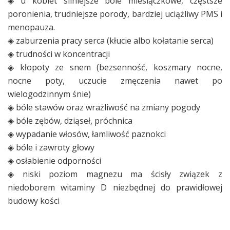
◈ u kobiet silniejsze bóle miesiączkowe, częstsze
poronienia, trudniejsze porody, bardziej uciążliwy PMS i
menopauza.
◈ zaburzenia pracy serca (kłucie albo kołatanie serca)
◈ trudności w koncentracji
◈ kłopoty ze snem (bezsenność, koszmary nocne,
nocne poty, uczucie zmęczenia nawet po
wielogodzinnym śnie)
◈ bóle stawów oraz wrażliwość na zmiany pogody
◈ bóle zębów, dziąseł, próchnica
◈ wypadanie włosów, łamliwość paznokci
◈ bóle i zawroty głowy
◈ osłabienie odporności
◈ niski poziom magnezu ma ścisły związek z
niedoborem witaminy D niezbędnej do prawidłowej
budowy kości