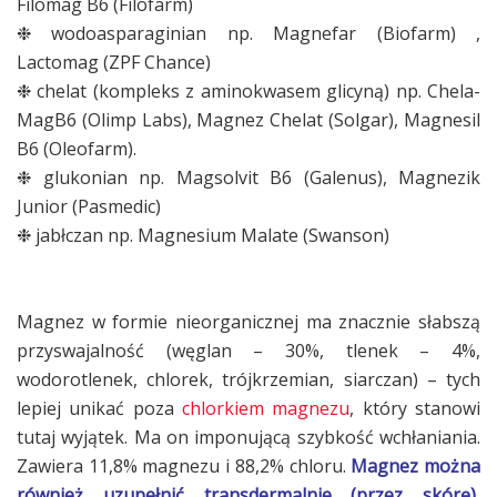
Filomag B6 (Filofarm)
❉ wodoasparaginian np. Magnefar (Biofarm) ,
Lactomag (ZPF Chance)
❉ chelat (kompleks z aminokwasem glicyną) np. Chela-
MagB6 (Olimp Labs), Magnez Chelat (Solgar), Magnesil
B6 (Oleofarm).
❉ glukonian np. Magsolvit B6 (Galenus), Magnezik
Junior (Pasmedic)
❉ jabłczan np. Magnesium Malate (Swanson)
Magnez w formie nieorganicznej ma znacznie słabszą
przyswajalność (węglan – 30%, tlenek – 4%,
wodorotlenek, chlorek, trójkrzemian, siarczan) – tych
lepiej unikać poza
chlorkiem magnezu
, który stanowi
tutaj wyjątek. Ma on imponującą szybkość wchłaniania.
Zawiera 11,8% magnezu i 88,2% chloru.
Magnez można
również uzupełnić transdermalnie (przez skórę),