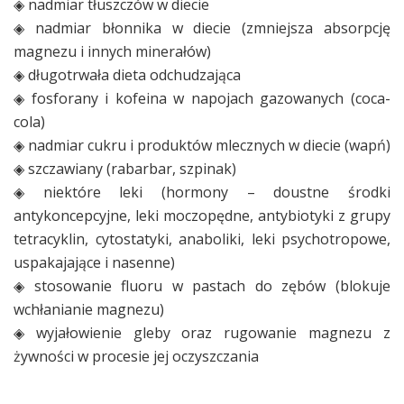
◈ nadmiar tłuszczów w diecie
◈ nadmiar błonnika w diecie (zmniejsza absorpcję
magnezu i innych minerałów)
◈ długotrwała dieta odchudzająca
◈ fosforany i kofeina w napojach gazowanych (coca-
cola)
◈ nadmiar cukru i produktów mlecznych w diecie (wapń)
◈ szczawiany (rabarbar, szpinak)
◈ niektóre leki (hormony – doustne środki
antykoncepcyjne, leki moczopędne, antybiotyki z grupy
tetracyklin, cytostatyki, anaboliki, leki psychotropowe,
uspakajające i nasenne)
◈ stosowanie fluoru w pastach do zębów (blokuje
wchłanianie magnezu)
◈ wyjałowienie gleby oraz rugowanie magnezu z
żywności w procesie jej oczyszczania