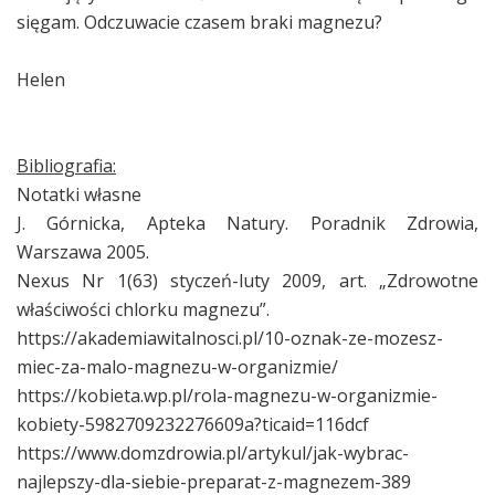
sięgam. Odczuwacie czasem braki magnezu?
Helen
Bibliografia:
Notatki własne
J. Górnicka, Apteka Natury. Poradnik Zdrowia,
Warszawa 2005.
Nexus Nr 1(63) styczeń-luty 2009, art. „Zdrowotne
właściwości chlorku magnezu”.
https://akademiawitalnosci.pl/10-oznak-ze-mozesz-
miec-za-malo-magnezu-w-organizmie/
https://kobieta.wp.pl/rola-magnezu-w-organizmie-
kobiety-5982709232276609a?ticaid=116dcf
https://www.domzdrowia.pl/artykul/jak-wybrac-
najlepszy-dla-siebie-preparat-z-magnezem-389