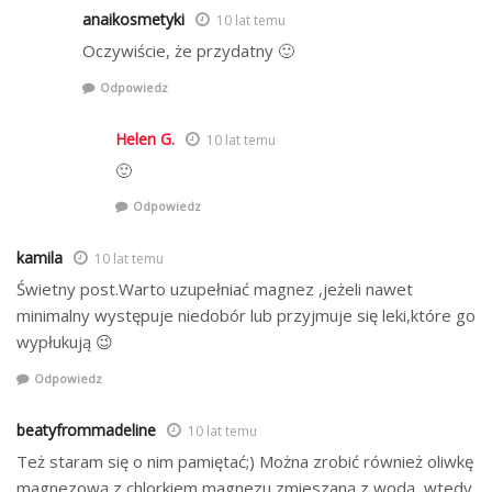
anaikosmetyki
10 lat temu
Oczywiście, że przydatny 🙂
Odpowiedz
Helen G.
10 lat temu
🙂
Odpowiedz
kamila
10 lat temu
Świetny post.Warto uzupełniać magnez ,jeżeli nawet
minimalny występuje niedobór lub przyjmuje się leki,które go
wypłukują 😉
Odpowiedz
beatyfrommadeline
10 lat temu
Też staram się o nim pamiętać;) Można zrobić również oliwkę
magnezową z chlorkiem magnezu zmieszaną z wodą, wtedy