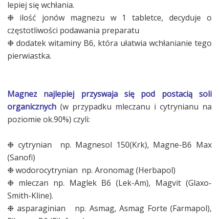
lepiej się wchłania.
❉ ilość jonów magnezu w 1 tabletce, decyduje o
częstotliwości podawania preparatu
❉ dodatek witaminy B6, która ułatwia wchłanianie tego
pierwiastka.
Magnez najlepiej przyswaja się pod postacią soli
organicznych
(w przypadku mleczanu i cytrynianu na
poziomie ok.90%) czyli:
❉ cytrynian np. Magnesol 150(Krk), Magne-B6 Max
(Sanofi)
❉ wodorocytrynian np. Aronomag (Herbapol)
❉ mleczan np. Maglek B6 (Lek-Am), Magvit (Glaxo-
Smith-Kline).
❉ asparaginian np. Asmag, Asmag Forte (Farmapol),