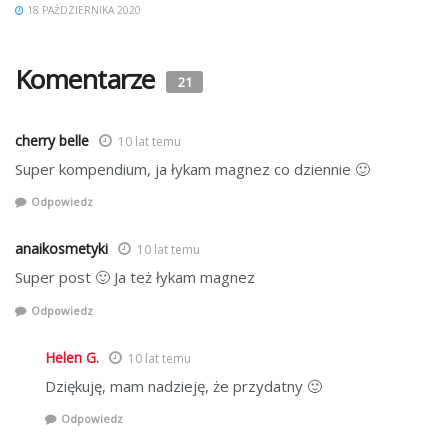
18 PAŹDZIERNIKA 2020
Komentarze
21
cherry belle
10 lat temu
Super kompendium, ja łykam magnez co dziennie 🙂
Odpowiedz
anaikosmetyki
10 lat temu
Super post 🙂 Ja też łykam magnez
Odpowiedz
Helen G.
10 lat temu
Dziękuję, mam nadzieję, że przydatny 🙂
Odpowiedz