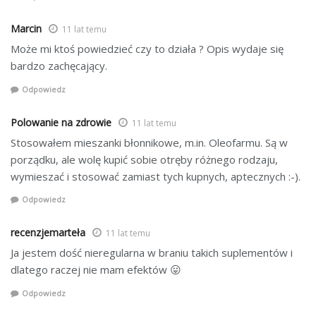
Marcin
11 lat temu
Może mi ktoś powiedzieć czy to działa ? Opis wydaje się
bardzo zachęcający.
Odpowiedz
Polowanie na zdrowie
11 lat temu
Stosowałem mieszanki błonnikowe, m.in. Oleofarmu. Są w
porządku, ale wolę kupić sobie otręby różnego rodzaju,
wymieszać i stosować zamiast tych kupnych, aptecznych :-).
Odpowiedz
recenzjemarteła
11 lat temu
Ja jestem dość nieregularna w braniu takich suplementów i
dlatego raczej nie mam efektów 😛
Odpowiedz