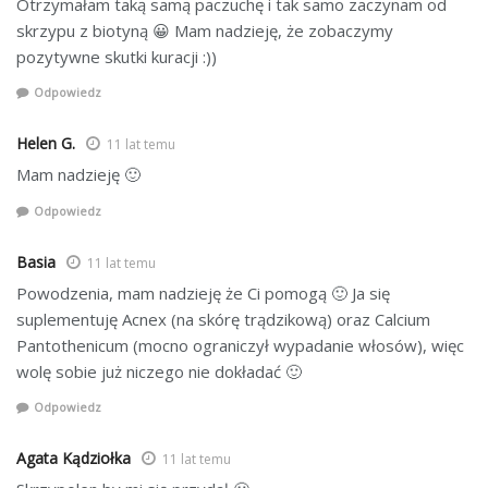
Otrzymałam taką samą paczuchę i tak samo zaczynam od
skrzypu z biotyną 😀 Mam nadzieję, że zobaczymy
pozytywne skutki kuracji :))
Odpowiedz
Helen G.
11 lat temu
Mam nadzieję 🙂
Odpowiedz
Basia
11 lat temu
Powodzenia, mam nadzieję że Ci pomogą 🙂 Ja się
suplementuję Acnex (na skórę trądzikową) oraz Calcium
Pantothenicum (mocno ograniczył wypadanie włosów), więc
wolę sobie już niczego nie dokładać 🙂
Odpowiedz
Agata Kądziołka
11 lat temu