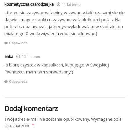
kosmetyczna.czarodziejka
11 lat temu
staram sie zazywac witaminy w zywnosci,ale czasami sie nie
da,wiec magnez poki co zazywam w tabletkach i potas. Na
potas trzeba uwazac ,ja kiedys wyladowalam w szpitalu, bo
mialam go 0 we krwi,wiec trzeba sie pilnowac:)
Odpowiedz
anka
10 lat temu
Ja biorę czystek w kapsułkach, kupuję go w Swojskiej
Piwniczce, mam tam sprawdzony:)
Odpowiedz
Dodaj komentarz
Twój adres e-mail nie zostanie opublikowany.
Wymagane pola
są oznaczone
*