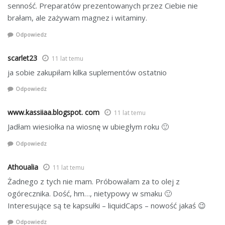
senność. Preparatów prezentowanych przez Ciebie nie
brałam, ale zażywam magnez i witaminy.
Odpowiedz
scarlet23
11 lat temu
ja sobie zakupiłam kilka suplementów ostatnio
Odpowiedz
www.kassiiaa.blogspot. com
11 lat temu
Jadłam wiesiołka na wiosnę w ubiegłym roku 🙂
Odpowiedz
Athoualia
11 lat temu
Żadnego z tych nie mam. Próbowałam za to olej z
ogórecznika. Dość, hm…, nietypowy w smaku 🙂
Interesujące są te kapsułki – liquidCaps – nowość jakaś 😉
Odpowiedz