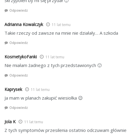
Skrzypolen by mi się przydał 🙂
Odpowiedz
Adrianna Kowalczyk
11 lat temu
Takie rzeczy od zawsze na mnie nie działały… A szkoda
Odpowiedz
KosmetykoFanki
11 lat temu
Nie miałam żadnego z tych przedstawionych 🙂
Odpowiedz
Kaprysek
11 lat temu
Ja mam w planach zakupić wiesiołka 😉
Odpowiedz
Jola K
11 lat temu
Z tych symptomów przesilenia ostatnio odczuwam głównie