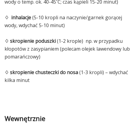
wody o temp. ok. 40-45˚C; czas kąpieli 15-20 minut)
♢
inhalacje
(5-10 kropli na naczynie/garnek gorącej
wody, wdychać 5-10 minut)
♢
skropienie poduszki
(1-2 krople) np. w przypadku
kłopotów z zasypianiem (polecam olejek lawendowy lub
pomarańczowy)
♢ skropienie chusteczki do nosa
(1-3 kropli) – wdychać
kilka minut
Wewnętrznie