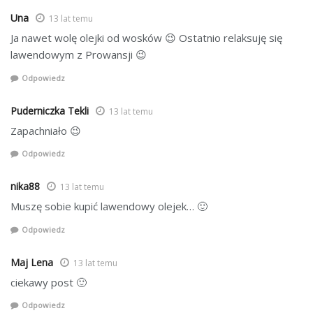
Una
13 lat temu
Ja nawet wolę olejki od wosków 😉 Ostatnio relaksuję się
lawendowym z Prowansji 😉
Odpowiedz
Puderniczka Tekli
13 lat temu
Zapachniało 😉
Odpowiedz
nika88
13 lat temu
Muszę sobie kupić lawendowy olejek… 🙂
Odpowiedz
Maj Lena
13 lat temu
ciekawy post 🙂
Odpowiedz