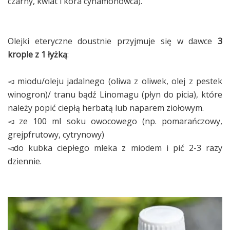
czarny, kwiat i kora cynamonowca).
Olejki eteryczne doustnie przyjmuje się w dawce
3
krople z 1 łyżką
:
◅ miodu/oleju jadalnego (oliwa z oliwek, olej z pestek
winogron)/ tranu bądź Linomagu (płyn do picia), które
należy popić ciepłą herbatą lub naparem ziołowym.
◅ ze 100 ml soku owocowego (np. pomarańczowy,
grejpfrutowy, cytrynowy)
◅do kubka ciepłego mleka z miodem i pić 2-3 razy
dziennie.