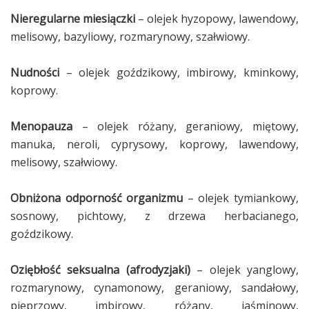
Nieregularne miesiączki
– olejek hyzopowy, lawendowy,
melisowy, bazyliowy, rozmarynowy, szałwiowy.
Nudności
– olejek goździkowy, imbirowy, kminkowy,
koprowy.
Menopauza
– olejek różany, geraniowy, miętowy,
manuka, neroli, cyprysowy, koprowy, lawendowy,
melisowy, szałwiowy.
Obniżona odporność organizmu
– olejek tymiankowy,
sosnowy, pichtowy, z drzewa herbacianego,
goździkowy.
Oziębłość seksualna (afrodyzjaki)
– olejek yanglowy,
rozmarynowy, cynamonowy, geraniowy, sandałowy,
pieprzowy, imbirowy, różany, jaśminowy,