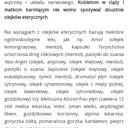
wątroby i układu nerwowego.
Kobietom w ciąży i
matkom karmiącym nie wolno spożywać doustnie
olejków eterycznych.
Na wyciągach z olejków eterycznych bazują niektóre
ogólnodostępne leki, jak np.
Amol
(olejek
lemongrasowy, mentol), kapsułki
Terpicholna
schorzenia dróg żółciowych (mentol), pastylki do ssania
Neo-Angin
(olejek, anyżowy, olejek miętowy, mentol),
pastylki o ssania
Septolete
(olejek miętowy, olejek
eukaliptusowy, tymol, mentol),
Aromatol
płyn (olejek
cytrynowy, olejek cynamonowy, olejek z mięty polnej,
olejek lawendowy, olejek cytronellowy, olejek
goździkowy) czy
Melissana Klosterfrau
płyn (zawiera 12
ziół: melisa lekarska, imbir, oman wielki, alcydzięgiel
litwor, goździkowiec korzenny, alpinia lekarska,
goryczka żółta, pomarańcza gorzka, kardamon, pieprz