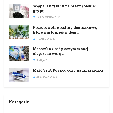
Węgiel aktywny na przeziębienie i
grypę
14 LISTOPADA 2021
Prozdrowotne rośliny doniczkowe,
które warto mieć w domu
1 LUTEGO 2017
Maseczka z sody oczyszczonej –
ulepszona wersja
3 MAJA 2015
Maść VitA Pos pod oczy na zmarszczki
23 STYCZNIA 2021
Kategorie