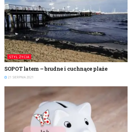
STYL ŻYCIA
SOPOT latem – brudne i cuchnące plaże
21 SIERPNIA 2021