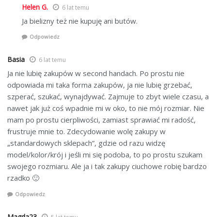
Helen G.
6 lat temu
Ja bielizny też nie kupuję ani butów.
Odpowiedz
Basia
6 lat temu
Ja nie lubię zakupów w second handach. Po prostu nie
odpowiada mi taka forma zakupów, ja nie lubię grzebać,
szperać, szukać, wynajdywać. Zajmuje to zbyt wiele czasu, a
nawet jak już coś wpadnie mi w oko, to nie mój rozmiar. Nie
mam po prostu cierpliwości, zamiast sprawiać mi radość,
frustruje mnie to. Zdecydowanie wolę zakupy w
„standardowych sklepach”, gdzie od razu widzę
model/kolor/krój i jeśli mi się podoba, to po prostu szukam
swojego rozmiaru. Ale ja i tak zakupy ciuchowe robię bardzo
rzadko 🙂
Odpowiedz
Magda23