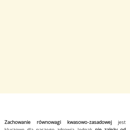
Zachowanie równowagi kwasowo-zasadowej
jest
kluczowe dla naszego zdrowia. Jednak
nie zależy od