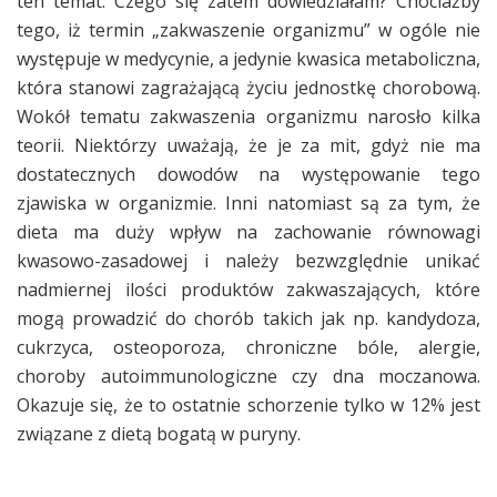
ten temat. Czego się zatem dowiedziałam? Chociażby
tego, iż termin „zakwaszenie organizmu” w ogóle nie
występuje w medycynie, a jedynie kwasica metaboliczna,
która stanowi zagrażającą życiu jednostkę chorobową.
Wokół tematu zakwaszenia organizmu narosło kilka
teorii. Niektórzy uważają, że je za mit, gdyż nie ma
dostatecznych dowodów na występowanie tego
zjawiska w organizmie. Inni natomiast są za tym, że
dieta ma duży wpływ na zachowanie równowagi
kwasowo-zasadowej i należy bezwzględnie unikać
nadmiernej ilości produktów zakwaszających, które
mogą prowadzić do chorób takich jak np. kandydoza,
cukrzyca, osteoporoza, chroniczne bóle, alergie,
choroby autoimmunologiczne czy dna moczanowa.
Okazuje się, że to ostatnie schorzenie tylko w 12% jest
związane z dietą bogatą w puryny.