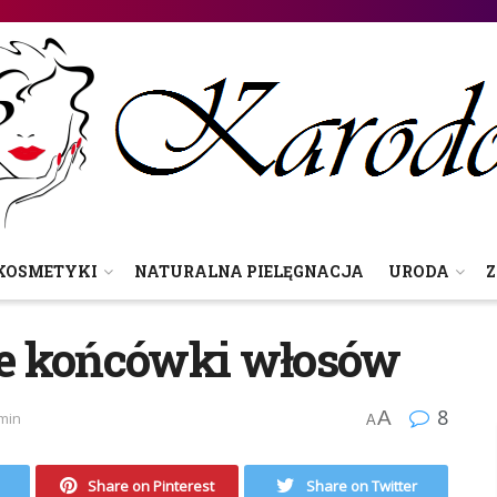
KOSMETYKI
NATURALNA PIELĘGNACJA
URODA
Z
e końcówki włosów
8
A
 min
A
Share on Pinterest
Share on Twitter