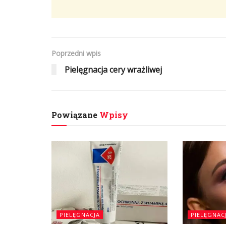
Poprzedni wpis
Pielęgnacja cery wrażliwej
Powiązane
Wpisy
PIELĘGNACJA
PIELĘGNAC