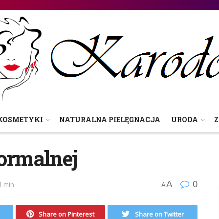
KOSMETYKI
NATURALNA PIELĘGNACJA
URODA
Z
normalnej
0
A
1 min
A
Share on Pinterest
Share on Twitter