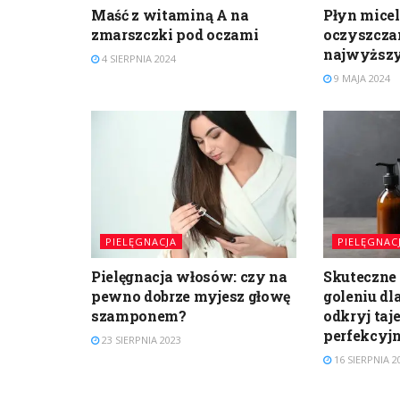
Maść z witaminą A na
Płyn micel
zmarszczki pod oczami
oczyszczan
najwyższ
4 SIERPNIA 2024
9 MAJA 2024
PIELĘGNACJA
PIELĘGNAC
Pielęgnacja włosów: czy na
Skuteczne
pewno dobrze myjesz głowę
goleniu dl
szamponem?
odkryj taj
perfekcyjn
23 SIERPNIA 2023
16 SIERPNIA 2