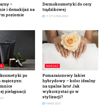
arny –
Dermokosmetyki do cery
ie i demakijaż na
trądzikowej
ym poziomie
11 STYCZNIA 2024
JA
MAKIJAŻ
 kosmetyki po
Pomarańczowy lakier
a mężczyzn:
hybrydowy – kolor idealny
emnice
na upalne lato! Jak
ej pielęgnacji
wykorzystać go w
stylizacji?
023
4 MAJA 2023