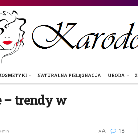
KOSMETYKI
NATURALNA PIELĘGNACJA
URODA
Z
e – trendy w
18
A
4 min
A