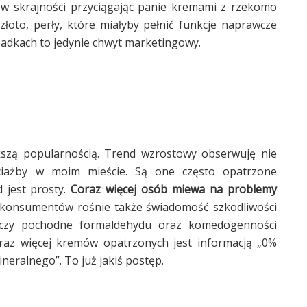
ą w skrajności przyciągając panie kremami z rzekomo
łoto, perły, które miałyby pełnić funkcje naprawcze
adkach to jedynie chwyt marketingowy.
ększą popularnością. Trend wzrostowy obserwuję nie
hociażby w moim mieście. Są one często opatrzone
 jest prosty.
Coraz więcej osób miewa na problemy
 konsumentów rośnie także świadomość szkodliwości
 czy pochodne formaldehydu oraz komedogenności
coraz więcej kremów opatrzonych jest informacją „0%
neralnego”. To już jakiś postęp.