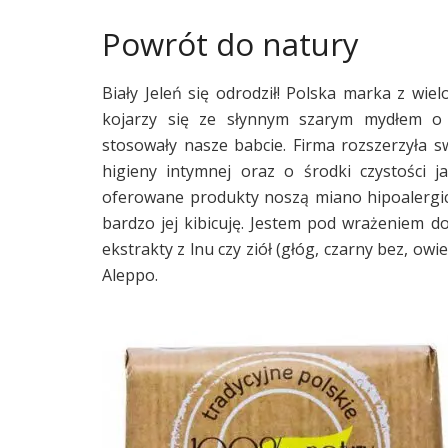
Powrót do natury
Biały Jeleń się odrodził! Polska marka z wie
kojarzy się ze słynnym szarym mydłem o w
stosowały nasze babcie. Firma rozszerzyła s
higieny intymnej oraz o środki czystości j
oferowane produkty noszą miano hipoalergicz
bardzo jej kibicuję. Jestem pod wrażeniem 
ekstrakty z lnu czy ziół (głóg, czarny bez, owi
Aleppo.