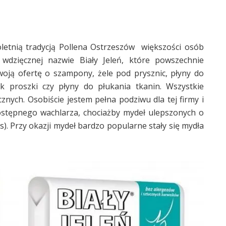
loletnią tradycją Pollena Ostrzeszów większości osób
dzięcznej nazwie Biały Jeleń, które powszechnie
woją ofertę o szampony, żele pod prysznic, płyny do
ak proszki czy płyny do płukania tkanin. Wszystkie
nych. Osobiście jestem pełna podziwu dla tej firmy i
dostępnego wachlarza, chociażby mydeł ulepszonych o
es). Przy okazji mydeł bardzo popularne stały się mydła