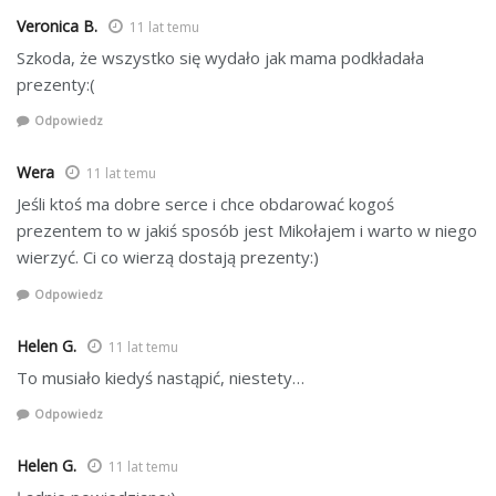
Veronica B.
11 lat temu
Szkoda, że wszystko się wydało jak mama podkładała
prezenty:(
Odpowiedz
Wera
11 lat temu
Jeśli ktoś ma dobre serce i chce obdarować kogoś
prezentem to w jakiś sposób jest Mikołajem i warto w niego
wierzyć. Ci co wierzą dostają prezenty:)
Odpowiedz
Helen G.
11 lat temu
To musiało kiedyś nastąpić, niestety…
Odpowiedz
Helen G.
11 lat temu