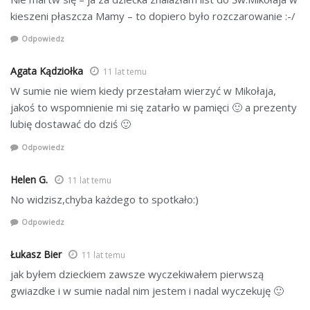
kieszeni płaszcza Mamy – to dopiero było rozczarowanie :-/
Odpowiedz
Agata Kądziołka
11 lat temu
W sumie nie wiem kiedy przestałam wierzyć w Mikołaja,
jakoś to wspomnienie mi się zatarło w pamięci 🙂 a prezenty
lubię dostawać do dziś 🙂
Odpowiedz
Helen G.
11 lat temu
No widzisz,chyba każdego to spotkało:)
Odpowiedz
Łukasz Bier
11 lat temu
jak byłem dzieckiem zawsze wyczekiwałem pierwszą
gwiazdke i w sumie nadal nim jestem i nadal wyczekuję 🙂