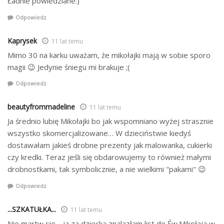
Ładnie powiedziane:)
Odpowiedz
Kaprysek
11 lat temu
Mimo 30 na karku uważam, że mikołajki mają w sobie sporo
magii 😉 Jedynie śniegu mi brakuje ;(
Odpowiedz
beautyfrommadeline
11 lat temu
Ja średnio lubię Mikołajki bo jak wspomniano wyżej strasznie
wszystko skomercjalizowane… W dzieciństwie kiedyś
dostawałam jakieś drobne prezenty jak malowanka, cukierki
czy kredki. Teraz jeśli się obdarowujemy to również małymi
drobnostkami, tak symbolicznie, a nie wielkimi "pakami" 😉
Odpowiedz
...SZKATUŁKA...
11 lat temu
Nie martw się – ja za dziecka znalazłam list do Św.Mikołaja w