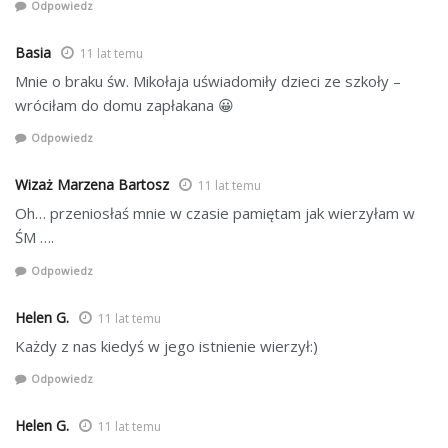
Odpowiedz
Basia
11 lat temu
Mnie o braku św. Mikołaja uświadomiły dzieci ze szkoły –
wróciłam do domu zapłakana 😀
Odpowiedz
Wizaż Marzena Bartosz
11 lat temu
Oh… przeniosłaś mnie w czasie pamiętam jak wierzyłam w
ŚM ….
Odpowiedz
Helen G.
11 lat temu
Każdy z nas kiedyś w jego istnienie wierzył:)
Odpowiedz
Helen G.
11 lat temu