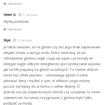
Odpowiedz
Helen G.
11 lat temu
Myślę podobnie.
Odpowiedz
Skye
11 lat temu
Ja także uważam, że na gluten czy też jego brak zapanowała
niejako moda, a wysyp osób, które twierdzą, że po
odstawieniu glutenu nagle czują się super i przestały im
dolegać nagle odkryte dolegliwości jest podejrzanie wysoka
jak na 6% populacji na gluten uczulonych. To równie dobrze
może być efekt placebo – odstawiając gluten trzeba
pilnować diety i myśleć o tym, w efekcie czego można
poczuć się lepiej, bo w końcu o siebie dbamy 🙂
Jeśli nie ma się stwierdzonych chorób czy uczulenia, to moim
zdaniem nie ma sensu rezygnować z glutenu byle tylko
podążać za modą.