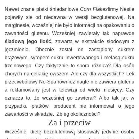
Nawet znane płatki śniadaniowe
Corn Flakes
firmy Nestle
pojawiły się od niedawna w wersji bezglutenowej. Na
marginesie, wcześniej nie było informacji na opakowaniu o
zawartości glutenu. Wcześniej zawierały tak naprawdę
śladową
jego ilość,
zawartą w ekstrakcie słodowym z
jęczmienia. Obecnie został on zastąpiony cukrem
brązowym, syropem cukru inwertowanego i melasą cukru
trzcinowego. Czy faktycznie to spora różnica? Dla osób
chorych na celiakię owszem. Ale czy dla wszystkich? Lek
przeciwbólowy No-Spa również nagle nie zawiera glutenu
a reklamowany jest w telewizji od wielu miesięcy. Czy
oznacza to, że wcześniej go zawierał? Albo tak jak w
przypadku płatków, producent nie informował o jego
zawartości w składzie.
Zbieg okoliczności?
Za i przeciw
Wcześniej dietę bezglutenową stosowały jedynie osoby