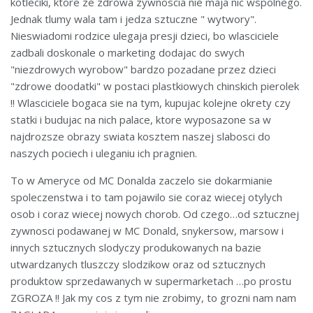
kotleciki, ktore ze zdrowa zywnoscia nie maja nic wspolnego.
Jednak tlumy wala tam i jedza sztuczne " wytwory".
Nieswiadomi rodzice ulegaja presji dzieci, bo wlasciciele
zadbali doskonale o marketing dodajac do swych
"niezdrowych wyrobow" bardzo pozadane przez dzieci
"zdrowe doodatki" w postaci plastkiowych chinskich pierolek
!! Wlasciciele bogaca sie na tym, kupujac kolejne okrety czy
statki i budujac na nich palace, ktore wyposazone sa w
najdrozsze obrazy swiata kosztem naszej slabosci do
naszych pociech i uleganiu ich pragnien.
To w Ameryce od MC Donalda zaczelo sie dokarmianie
spoleczenstwa i to tam pojawilo sie coraz wiecej otylych
osob i coraz wiecej nowych chorob. Od czego…od sztucznej
zywnosci podawanej w MC Donald, snykersow, marsow i
innych sztucznych slodyczy produkowanych na bazie
utwardzanych tluszczy slodzikow oraz od sztucznych
produktow sprzedawanych w supermarketach …po prostu
ZGROZA !! Jak my cos z tym nie zrobimy, to grozni nam nam