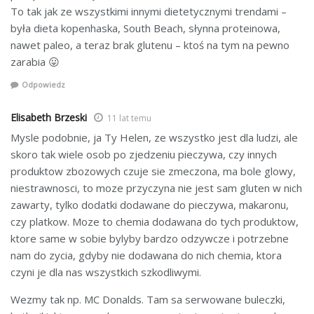
To tak jak ze wszystkimi innymi dietetycznymi trendami –
była dieta kopenhaska, South Beach, słynna proteinowa,
nawet paleo, a teraz brak glutenu – ktoś na tym na pewno
zarabia 😛
Odpowiedz
Elisabeth Brzeski
11 lat temu
Mysle podobnie, ja Ty Helen, ze wszystko jest dla ludzi, ale
skoro tak wiele osob po zjedzeniu pieczywa, czy innych
produktow zbozowych czuje sie zmeczona, ma bole glowy,
niestrawnosci, to moze przyczyna nie jest sam gluten w nich
zawarty, tylko dodatki dodawane do pieczywa, makaronu,
czy platkow. Moze to chemia dodawana do tych produktow,
ktore same w sobie bylyby bardzo odzywcze i potrzebne
nam do zycia, gdyby nie dodawana do nich chemia, ktora
czyni je dla nas wszystkich szkodliwymi.
Wezmy tak np. MC Donalds. Tam sa serwowane buleczki,