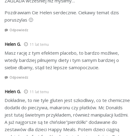
ZAGLADA wczesniej niz myslimy…
Pozdrawiam Cie Helen serdecznie. Ciekawy temat dzis
poruszylas 🙂
Odpowiedz
Helen G.
11 lat temu
Masz rację z tym efektem placebo, to bardzo możliwe,
wtedy bardziej pilnujemy diety i tym samym bardziej o
siebie dbamy, stąd też lepsze samopoczucie.
Odpowiedz
Helen G.
11 lat temu
Dokładnie, to nie tyle gluten jest szkodliwy, co te chemiczne
dodatki do pieczywa, makaronu czy płatków. Mc Donalds
jest tutaj świetnym przykładem, również manipulacji ludźmi.
A już najgorsze są te chińskie"pierdółki" dodawane do
zestawów dla dzieci Happy Meals. Potem dzieci ciągną