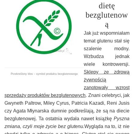
dietę
bezglutenow
ą
Jak już wspomniałam
temat glutenu stał się
szalenie modny.
Wzbudza jednak
wiele kontrowersji.
Sklepy ze zdrową
Przekreślony kłos – symbol produktu bezglutenowego
żywnością
zanotowały wzrost
sprzedaży produktów bezglutenowych
. Znani celebryci, jak
Gwyneth Paltrow, Miley Cyrus, Patricia Kazadi, Reni Jusis
czy Agata Młynarska dumnie podkreślają, że są na diecie
bezglutenowej. Ta ostatnia wydała nawet książkę
Pyszna
zmiana, czyli moje życie bez glutenu.
Wygląda na to, iż nie