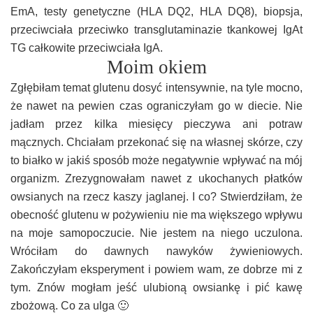
EmA, testy genetyczne (HLA DQ2, HLA DQ8), biopsja,
przeciwciała przeciwko transglutaminazie tkankowej IgAt
TG całkowite przeciwciała IgA.
Moim okiem
Zgłębiłam temat glutenu dosyć intensywnie, na tyle mocno,
że nawet na pewien czas ograniczyłam go w diecie. Nie
jadłam przez kilka miesięcy pieczywa ani potraw
mącznych. Chciałam przekonać się na własnej skórze, czy
to białko w jakiś sposób może negatywnie wpływać na mój
organizm. Zrezygnowałam nawet z ukochanych płatków
owsianych na rzecz kaszy jaglanej. I co? Stwierdziłam, że
obecność glutenu w pożywieniu nie ma większego wpływu
na moje samopoczucie. Nie jestem na niego uczulona.
Wróciłam do dawnych nawyków żywieniowych.
Zakończyłam eksperyment i powiem wam, ze dobrze mi z
tym. Znów mogłam jeść ulubioną owsiankę i pić kawę
zbożową. Co za ulga 🙂