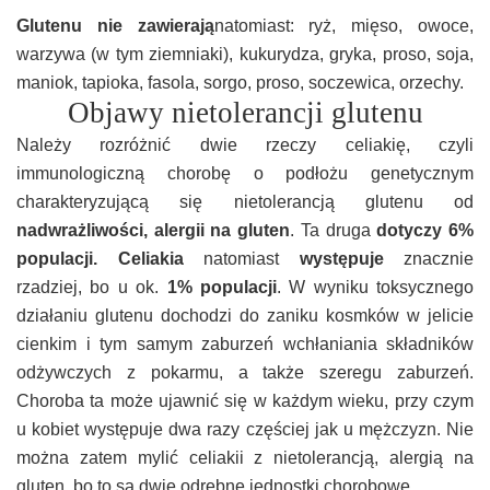
Glutenu nie zawierają
natomiast: ryż, mięso, owoce,
warzywa (w tym ziemniaki), kukurydza, gryka, proso, soja,
maniok, tapioka, fasola, sorgo, proso, soczewica, orzechy.
Objawy nietolerancji glutenu
Należy rozróżnić dwie rzeczy celiakię, czyli
immunologiczną chorobę o podłożu genetycznym
charakteryzującą się nietolerancją glutenu od
nadwrażliwości, alergii na gluten
. Ta druga
dotyczy
6%
populacji.
Celiakia
natomiast
występuje
znacznie
rzadziej, bo u ok.
1% populacji
. W wyniku toksycznego
działaniu glutenu dochodzi do zaniku kosmków w jelicie
cienkim i tym samym zaburzeń wchłaniania składników
odżywczych z pokarmu, a także szeregu zaburzeń.
Choroba ta może ujawnić się w każdym wieku, przy czym
u kobiet występuje dwa razy częściej jak u mężczyzn. Nie
można zatem mylić celiakii z nietolerancją, alergią na
gluten, bo to są dwie odrębne jednostki chorobowe.