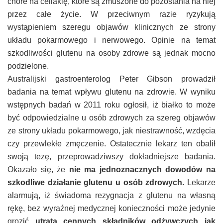
chore na celiakię, które są zmuszone do pozostania na niej
przez całe życie. W przeciwnym razie ryzykują
wystąpieniem szeregu objawów klinicznych ze strony
układu pokarmowego i nerwowego. Opinie na temat
szkodliwości glutenu na osoby zdrowe są jednak mocno
podzielone.
Australijski gastroenterolog Peter Gibson prowadził
badania na temat wpływu glutenu na zdrowie. W wyniku
wstępnych badań w 2011 roku ogłosił, iż białko to może
być odpowiedzialne u osób zdrowych za szereg objawów
ze strony układu pokarmowego, jak niestrawność, wzdęcia
czy przewlekłe zmęczenie. Ostatecznie lekarz ten obalił
swoją tezę, przeprowadziwszy dokładniejsze badania.
Okazało się, że
nie ma jednoznacznych dowodów na
szkodliwe działanie glutenu u osób zdrowych.
Lekarze
alarmują, iż świadoma rezygnacja z glutenu na własną
rękę, bez wyraźnej medycznej konieczności może jedynie
grozić
utratą cennych składników odżywczych jak