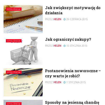
Jak zwiększyć motywację do
STYL ŻYCIA
działania
PRZEZ
HELEN
29 CZERWCA 2015
Jak ograniczyć zakupy?
STYL ŻYCIA
PRZEZ
HELEN
15 STYCZNIA 2015
Postanowienia noworoczne –
STYL ŻYCIA
czy warto je robić?
PRZEZ
HELEN
1 STYCZNIA 2015
Sposoby na jesienną chandrę
STYL ŻYCIA