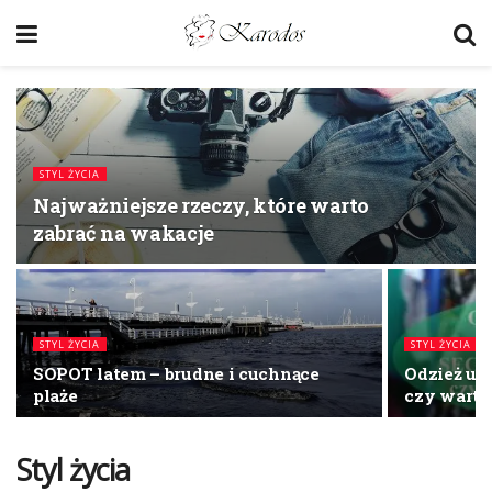
STYL ŻYCIA
Najważniejsze rzeczy, które warto
zabrać na wakacje
STYL ŻYCIA
STYL ŻYCIA
SOPOT latem – brudne i cuchnące
Odzież uż
plaże
czy wart
Styl życia