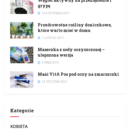
Węgiel aktywny na przeziębienie i
grypę
14 LISTOPADA 2021
Prozdrowotne rośliny doniczkowe,
które warto mieć w domu
1 LUTEGO 2017
Maseczka z sody oczyszczonej –
ulepszona wersja
3 MAJA 2015
Maść VitA Pos pod oczy na zmarszczki
23 STYCZNIA 2021
Kategorie
KOBIETA