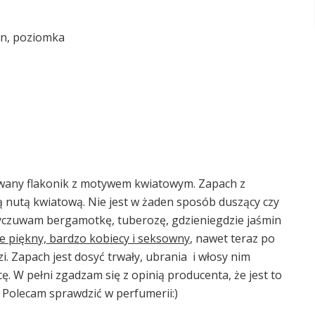
in, poziomka
wany flakonik z motywem kwiatowym. Zapach z
ą nutą kwiatową. Nie jest w żaden sposób duszący czy
. Wyczuwam bergamotkę, tuberozę, gdzieniegdzie jaśmin
e piękny, bardzo kobiecy i seksowny
, nawet teraz po
. Zapach jest dosyć trwały, ubrania i włosy nim
ę. W pełni zgadzam się z opinią producenta, że jest to
 Polecam sprawdzić w perfumerii:)