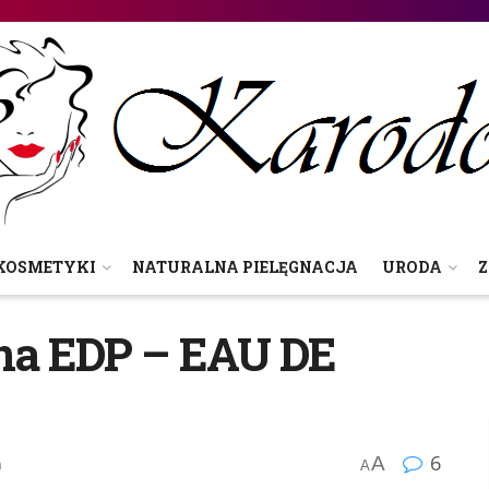
KOSMETYKI
NATURALNA PIELĘGNACJA
URODA
Z
ina EDP – EAU DE
6
A
n
A