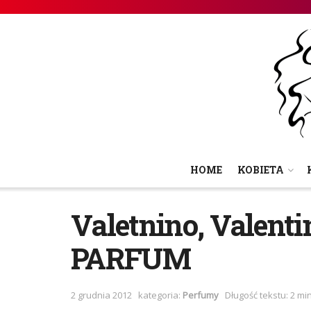
HOME
KOBIETA
Valetnino, Valent
PARFUM
2 grudnia 2012
kategoria:
Perfumy
Długość tekstu: 2 mi