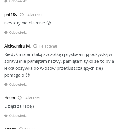
Odpowiedz
pat18s
14 lat temu
niestety nie dla mnie 🙁
Odpowiedz
Aleksandra M.
14 lat temu
Kiedyś miałam taką szczotkę i pryskałam ją odżywką w
sprayu (nie pamiętam nazwy, pamiętam tylko że to była
lekka odżywka do włosów przetłuszczających sie) –
pomagało 🙂
Odpowiedz
Helen
14 lat temu
Dzięki za radę:)
Odpowiedz