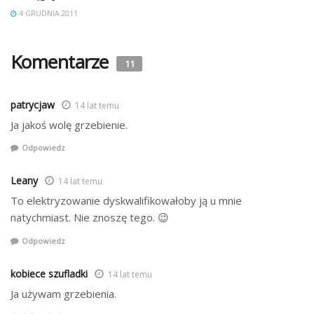
4 GRUDNIA 2011
Komentarze
11
patrycjaw
14 lat temu
Ja jakoś wolę grzebienie.
Odpowiedz
Leany
14 lat temu
To elektryzowanie dyskwalifikowałoby ją u mnie
natychmiast. Nie znoszę tego. 😉
Odpowiedz
kobiece szufladki
14 lat temu
Ja używam grzebienia.