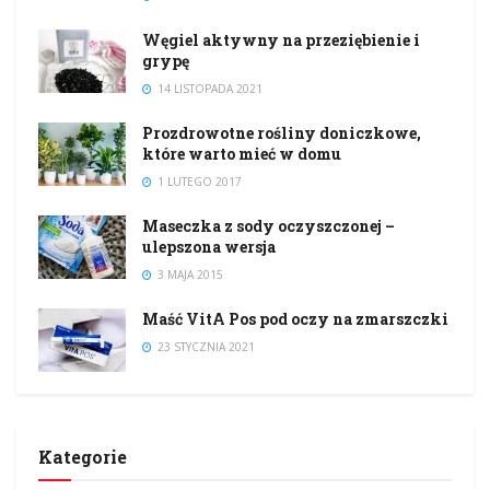
Węgiel aktywny na przeziębienie i
grypę
14 LISTOPADA 2021
Prozdrowotne rośliny doniczkowe,
które warto mieć w domu
1 LUTEGO 2017
Maseczka z sody oczyszczonej –
ulepszona wersja
3 MAJA 2015
Maść VitA Pos pod oczy na zmarszczki
23 STYCZNIA 2021
Kategorie