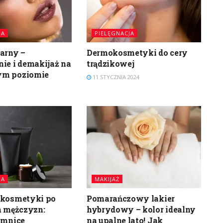
JA
PIELĘGNACJA
arny –
Dermokosmetyki do cery
ie i demakijaż na
trądzikowej
ym poziomie
11 STYCZNIA 2024
JA
MAKIJAŻ
 kosmetyki po
Pomarańczowy lakier
a mężczyzn:
hybrydowy – kolor idealny
emnice
na upalne lato! Jak