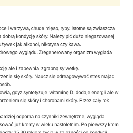
e i warzywa, chude mięso, ryby. Istotne są zwłaszcza
za dobrą kondycję skóry. Należy pić dużo niegazowanej
 używek jak alkohol, nikotyna czy kawa.
 zdrowego wyglądu. Zregenerowany organizm wygląda
akcję ale i zapewnia zgrabną sylwetkę.
zenie się skóry. Naucz się odreagowywać stres mając
 osób.
rowia, gdyż syntetyzuje witaminę D, dodaje energii ale w
zeniem się skóry i chorobami skóry. Przez cały rok
 bardziej odporna na czynniki zewnętrzne, wygląda
stosować już kremy w wieku nastoletnim. Po pierwszy krem
ędzy 25-30 rokiem życia w zależności od kondycji