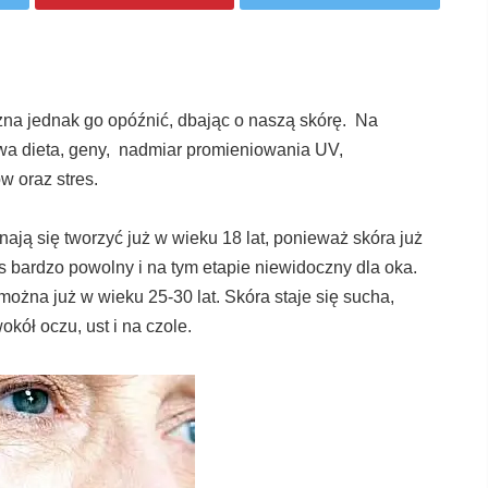
ożna jednak go opóźnić, dbając o naszą skórę. Na
a dieta, geny, nadmiar promieniowania UV,
w oraz stres.
nają się tworzyć już w wieku 18 lat, ponieważ skóra już
s bardzo powolny i na tym etapie niewidoczny dla oka.
ożna już w wieku 25-30 lat. Skóra staje się sucha,
kół oczu, ust i na czole.