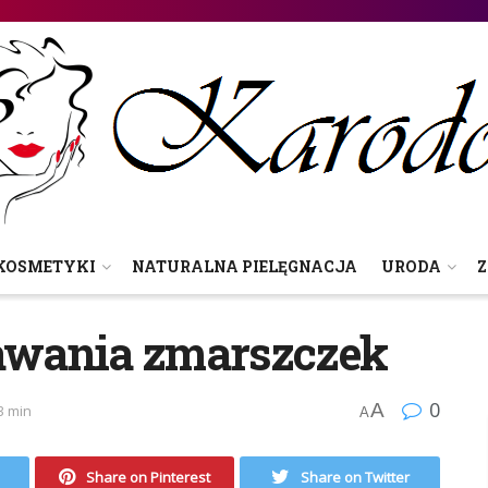
KOSMETYKI
NATURALNA PIELĘGNACJA
URODA
Z
awania zmarszczek
0
A
3 min
A
Share on Pinterest
Share on Twitter