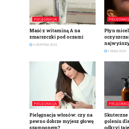
PIELĘGNACJA
PIELĘGNAC
Maść z witaminą A na
Płyn micel
zmarszczki pod oczami
oczyszczan
najwyższ
4 SIERPNIA 2024
9 MAJA 2024
PIELĘGNACJA
PIELĘGNAC
Pielęgnacja włosów: czy na
Skuteczne
pewno dobrze myjesz głowę
goleniu dl
szamponem?
odkryj taj