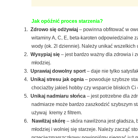
Jak opóźnić proces starzenia?
1.
Zdrowo się odżywiaj
– powinna obfitować w owoc
witaminy A, C, E, beta-karoten odpowiedzialne 
wody (ok. 2l dziennie). Należy unikać wszelkich
2.
Wysypiaj się
– jest bardzo ważny dla zdrowia i
młodziej.
3.
Uprawiaj dowolny sport
– daje nie tylko satysf
4.
Unikaj stresu jak ognia
– powoduje szybsze star
chociażby jakieś hobby czy wsparcie bliskich Ci
5.
Unikaj nadmiaru słońca
– jest potrzebne dla zd
nadmiarze może bardzo zaszkodzić szybszym star
używaj kremy z filtrem.
6.
Nawilżaj skórę
– skóra nawilżona jest gładsza,
młodziej i wolniej się starzeje. Należy zacząć 
przeciwzmarszczkowy powinniśmy sięgnąć już mi