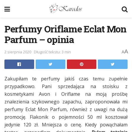
Perfumy Oriflame Eclat Mon
Parfum – opinia
A
2 sierpnia 2020
Długość tekstu: 3 min
A
Zakupiłam te perfumy jakiś czas temu zupełnie
przypadkowo. Pani sprzedająca na stoisku z
kosmetykami Avon i Oriflame na moją prośbę
znalezienia szykownego zapachu, zaproponowała mi
perfumy Eclat Mon Parfum, również z uwagi na dużą
promocję. Flakonik o pojemności 50 ml kosztował
jedynie 120 zł. Mniejsza o cenę. Kiedy powąchałam