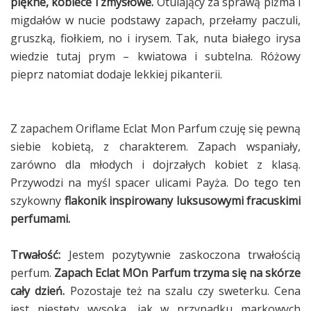
piękne, kobiece i zmysłowe.
Otulający za sprawą piżma i
migdałów w nucie podstawy zapach, przełamy paczuli,
gruszką, fiołkiem, no i irysem. Tak, nuta białego irysa
wiedzie tutaj prym – kwiatowa i subtelna. Różowy
pieprz natomiat dodaje lekkiej pikanterii.
Z zapachem Oriflame Eclat Mon Parfum czuję się pewną
siebie kobietą, z charakterem. Zapach wspaniały,
zarówno dla młodych i dojrzałych kobiet z klasą.
Przywodzi na myśl spacer ulicami Payża. Do tego ten
szykowny
flakonik inspirowany luksusowymi fracuskimi
perfumami.
Trwałość:
Jestem pozytywnie zaskoczona trwałością
perfum.
Zapach Eclat MOn Parfum trzyma się na skórze
cały dzień.
Pozostaje też na szalu czy sweterku. Cena
jest niestety wysoka, jak w przypadku markowych