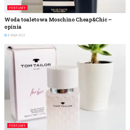
PERFUMY
Woda toaletowa Moschino Cheap&Chic –
opinia
8 MAJA 2022
PERFUMY