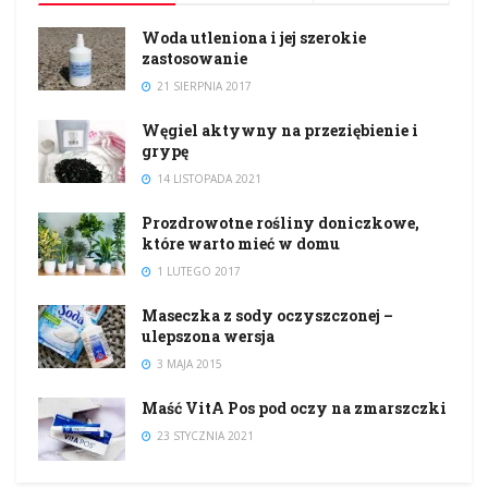
Woda utleniona i jej szerokie
zastosowanie
21 SIERPNIA 2017
Węgiel aktywny na przeziębienie i
grypę
14 LISTOPADA 2021
Prozdrowotne rośliny doniczkowe,
które warto mieć w domu
1 LUTEGO 2017
Maseczka z sody oczyszczonej –
ulepszona wersja
3 MAJA 2015
Maść VitA Pos pod oczy na zmarszczki
23 STYCZNIA 2021