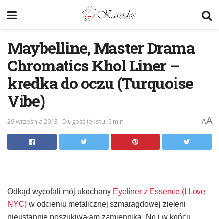
Maybelline, Master Drama
Chromatics Khol Liner –
kredka do oczu (Turquoise
Vibe)
A
29 września 2013
Długość tekstu: 6 min
A
Odkąd wycofali mój ukochany
Eyeliner z Essence (I Love
NYC)
w odcieniu metalicznej szmaragdowej zieleni
nieustannie poszukiwałam zamiennika. No i w końcu