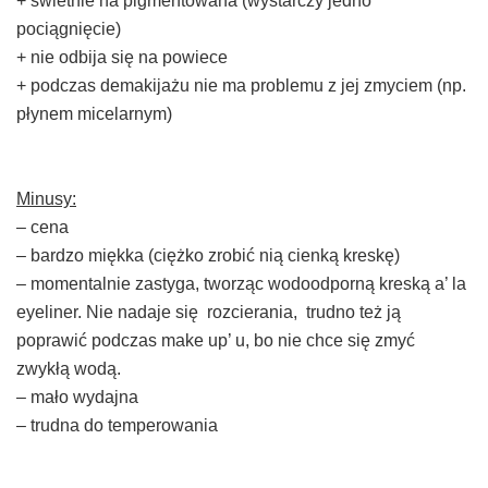
+ świetnie na pigmentowana (wystarczy jedno
pociągnięcie)
+ nie odbija się na powiece
+ podczas demakijażu nie ma problemu z jej zmyciem (np.
płynem micelarnym)
Minusy:
– cena
– bardzo miękka (ciężko zrobić nią cienką kreskę)
– momentalnie zastyga, tworząc wodoodporną kreską a’ la
eyeliner. Nie nadaje się rozcierania, trudno też ją
poprawić podczas make up’ u, bo nie chce się zmyć
zwykłą wodą.
– mało wydajna
– trudna do temperowania