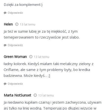
Dzięki za komplement:)
Odpowiedz
Helen
13 lat temu
Ja też w sumie lubię je za tę miękkość, z tym
temeperowaniem to rzeczywiście jest słabo.
Odpowiedz
Green Woman
13 lat temu
ładny kolorek. Kiedyś miałam taki metaliczny zielony z
Oriflame, ale same z tym problemy były, bo kredka
badziewna. Może kiedyś… ;]
Odpowiedz
Marta NotSunset
13 lat temu
Ja niedawno kupiłam czarną i jestem zachwycona, używam
jej tylko na linię wodną. Temperuję po długiej wizycie w