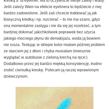
kreską a ‘la eyeliner. Ma to oczywiście swoje zalety i wady.
Jeśli zależy Wam na efekcie eyelinera to będziecie z niej
bardzo zadowolone. Jeśli zaś chcecie traktować ją jak
klasyczną kredką i np. rozcierać – to nie ma szans, gdyż
ona momentalnie zastyga i nie da się jej rozetrzeć, a tym
bardziej dokonać jakichkolwiek poprawek bez użycia
jakiego mocnego płynu do demakijażu, woda ją bowiem
nie rusza. Testując w sklepie kolor miałam później problem
ze starciem jej z dłoni i chyba musiałam śmiesznie
wyglądać w autobusie z zieloną krechą na ręce:)
Dodatkowo przez jej bardzo miękką konsystencję, trudno
zrobić cieniutką kreskę. Polecam ją raczej wprawionym
dziewczynom.