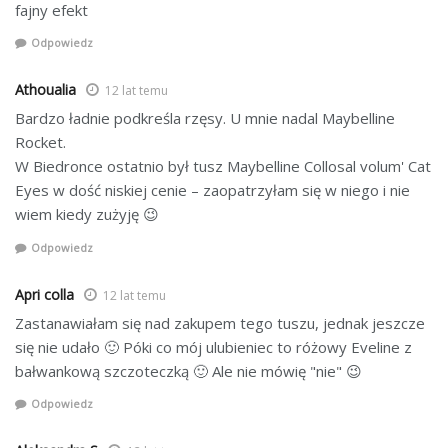
fajny efekt
Odpowiedz
Athoualia
12 lat temu
Bardzo ładnie podkreśla rzęsy. U mnie nadal Maybelline
Rocket.
W Biedronce ostatnio był tusz Maybelline Collosal volum' Cat
Eyes w dość niskiej cenie – zaopatrzyłam się w niego i nie
wiem kiedy zużyję 😉
Odpowiedz
Apri colla
12 lat temu
Zastanawiałam się nad zakupem tego tuszu, jednak jeszcze
się nie udało 🙂 Póki co mój ulubieniec to różowy Eveline z
bałwankową szczoteczką 🙂 Ale nie mówię "nie" 😉
Odpowiedz