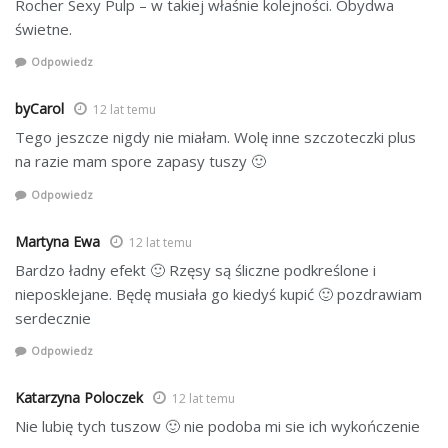
Rocher Sexy Pulp – w takiej właśnie kolejności. Obydwa
świetne.
Odpowiedz
byCarol
12 lat temu
Tego jeszcze nigdy nie miałam. Wolę inne szczoteczki plus
na razie mam spore zapasy tuszy 🙂
Odpowiedz
Martyna Ewa
12 lat temu
Bardzo ładny efekt 🙂 Rzęsy są śliczne podkreślone i
nieposklejane. Będę musiała go kiedyś kupić 🙂 pozdrawiam
serdecznie
Odpowiedz
Katarzyna Poloczek
12 lat temu
Nie lubię tych tuszow 🙂 nie podoba mi sie ich wykończenie