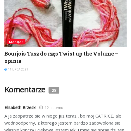
MAKIJAŻ
Bourjois Tusz do rzęs Twist up the Volume –
opinia
11 LIPCA 2021
Komentarze
28
Elisabeth Brzeski
12 lat temu
A ja zaopatrze sie w niego juz teraz , bo moj CATRICE, ale
wodnoodporny, z ktorego jestem bardzo zadowolona sie
wlasnie konczy i ciekawa jestem jak u mnie sie sprawdzi ten