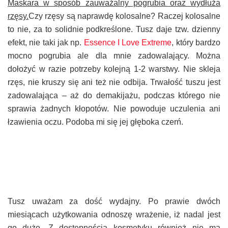
Maskara w sposób zauważalny pogrubia oraz wydłuża
rzęsy.
Czy rzęsy są naprawdę kolosalne? Raczej kolosalne
to nie, za to solidnie podkreślone.
Tusz daje tzw. dzienny
efekt, nie taki jak np.
Essence I Love Extreme
, który bardzo
mocno pogrubia ale dla mnie zadowalający. Można
dołożyć w razie potrzeby kolejną 1-2 warstwy. Nie skleja
rzęs, nie kruszy się ani też nie odbija. Trwałość tuszu jest
zadowalająca – aż do demakijażu, podczas którego nie
sprawia żadnych kłopotów. Nie powoduje uczulenia ani
łzawienia oczu. Podoba mi się jej głęboka czerń.
Tusz uważam za dość wydajny. Po prawie dwóch
miesiącach użytkowania odnoszę wrażenie, iż nadal jest
go dużo. Z dostępnością kosmetyku również nie ma