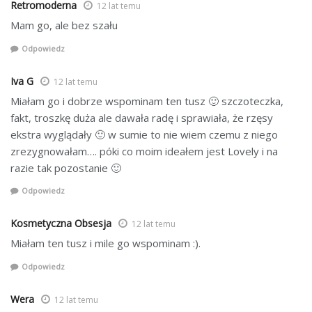
Retromoderna
12 lat temu
Mam go, ale bez szału
Odpowiedz
Iva G
12 lat temu
Miałam go i dobrze wspominam ten tusz 🙂 szczoteczka,
fakt, troszkę duża ale dawała radę i sprawiała, że rzęsy
ekstra wyglądały 🙂 w sumie to nie wiem czemu z niego
zrezygnowałam…. póki co moim ideałem jest Lovely i na
razie tak pozostanie 🙂
Odpowiedz
Kosmetyczna Obsesja
12 lat temu
Miałam ten tusz i mile go wspominam :).
Odpowiedz
Wera
12 lat temu