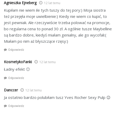
Agnieszka Ejneberg
12 lat temu
Kupiłam nie wiem ile tych tuszy do tej pory:) Moja siostra
też przejęła moje uwielbienie:) Kiedy nie wiem co kupić, to
jest pewniak. Ale rzeczywiście trzeba polować na promocje,
bo regularna cena to ponad 30 zł. A ogólnie tusze Maybelline
są bardzo dobre, kiedyś miałam genialny, ale go wycofali:(
Miałam po nim aż błyszczące rzęsy:)
Odpowiedz
KosmetykoFanki
12 lat temu
Ładny efekt 🙂
Odpowiedz
Danccer
12 lat temu
Ja ostatnio bardzo polubiłam tusz Yves Rocher Sexy Pulp 😉
Odpowiedz