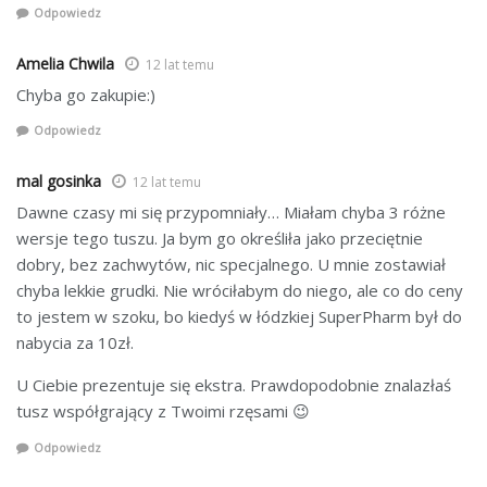
Odpowiedz
Amelia Chwila
12 lat temu
Chyba go zakupie:)
Odpowiedz
mal gosinka
12 lat temu
Dawne czasy mi się przypomniały… Miałam chyba 3 różne
wersje tego tuszu. Ja bym go określiła jako przeciętnie
dobry, bez zachwytów, nic specjalnego. U mnie zostawiał
chyba lekkie grudki. Nie wróciłabym do niego, ale co do ceny
to jestem w szoku, bo kiedyś w łódzkiej SuperPharm był do
nabycia za 10zł.
U Ciebie prezentuje się ekstra. Prawdopodobnie znalazłaś
tusz współgrający z Twoimi rzęsami 😉
Odpowiedz