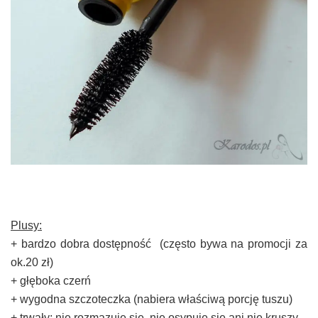
Plusy:
+ bardzo dobra dostępność
(często bywa na promocji za
ok.20 zł)
+ głęboka czerń
+ wygodna szczoteczka (nabiera właściwą porcję tuszu)
+ trwały; nie rozmazuje się, nie osypuje się ani nie kruszy