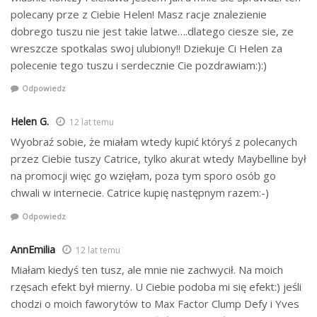
polecany prze z Ciebie Helen! Masz racje znalezienie
dobrego tuszu nie jest takie latwe….dlatego ciesze sie, ze
wreszcze spotkalas swoj ulubiony!! Dziekuje Ci Helen za
polecenie tego tuszu i serdecznie Cie pozdrawiam:):)
Odpowiedz
Helen G.
12 lat temu
Wyobraź sobie, że miałam wtedy kupić któryś z polecanych
przez Ciebie tuszy Catrice, tylko akurat wtedy Maybelline był
na promocji więc go wzięłam, poza tym sporo osób go
chwali w internecie. Catrice kupię następnym razem:-)
Odpowiedz
AnnEmilia
12 lat temu
Miałam kiedyś ten tusz, ale mnie nie zachwycił. Na moich
rzęsach efekt był mierny. U Ciebie podoba mi się efekt:) jeśli
chodzi o moich faworytów to Max Factor Clump Defy i Yves