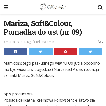
Mariza, Soft&Colour,
Pomadka do ust (nr 09)
A
3 marca 2013
Długość tekstu: 3 min
A
Mam dość tego paskudnego wiatru! Od jutra podobno
ma być wiosna w pogodzie:) Nareszcie! A dziś recenzja
szminki Mariza Soft&Colour.;
opis producenta:
Posiada delikatną, kremową konsystencję, łatwo się