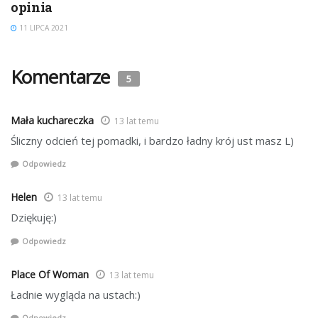
opinia
11 LIPCA 2021
Komentarze
5
Mała kuchareczka
13 lat temu
Śliczny odcień tej pomadki, i bardzo ładny krój ust masz L)
Odpowiedz
Helen
13 lat temu
Dziękuję:)
Odpowiedz
Place Of Woman
13 lat temu
Ładnie wygląda na ustach:)
Odpowiedz