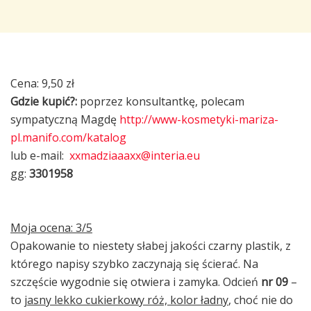
Cena: 9,50 zł
Gdzie kupić?:
poprzez konsultantkę, polecam
sympatyczną Magdę
http://www-kosmetyki-mariza-
pl.manifo.com/katalog
lub e-mail:
xxmadziaaaxx@interia.eu
gg:
3301958
Moja ocena: 3/5
Opakowanie to niestety słabej jakości czarny plastik, z
którego napisy szybko zaczynają się ścierać. Na
szczęście wygodnie się otwiera i zamyka. Odcień
nr 09
–
to
jasny lekko cukierkowy róż, kolor ładny
, choć nie do