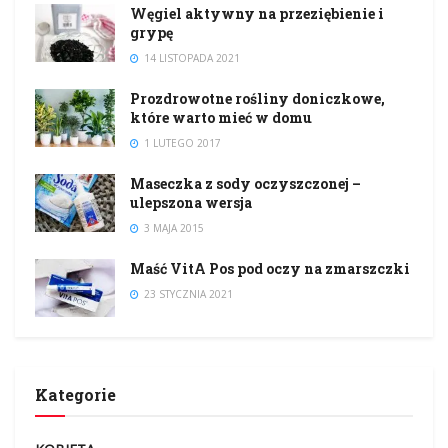
Węgiel aktywny na przeziębienie i
grypę
14 LISTOPADA 2021
Prozdrowotne rośliny doniczkowe,
które warto mieć w domu
1 LUTEGO 2017
Maseczka z sody oczyszczonej –
ulepszona wersja
3 MAJA 2015
Maść VitA Pos pod oczy na zmarszczki
23 STYCZNIA 2021
Kategorie