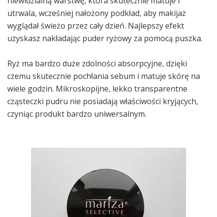
niewidzialną warstwę, która skutecznie matuje i
utrwala, wcześniej nałożony podkład, aby makijaż
wyglądał świeżo przez cały dzień. Najlepszy efekt
uzyskasz nakładając puder ryżowy za pomocą puszka.
Ryż ma bardzo duże zdolności absorpcyjne, dzięki
czemu skutecznie pochłania sebum i matuje skórę na
wiele godzin. Mikroskopijne, lekko transparentne
cząsteczki pudru nie posiadają właściwości kryjących,
czyniąc produkt bardzo uniwersalnym.