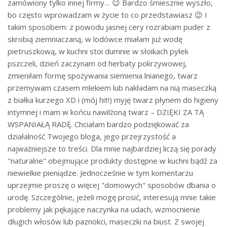
zamówiony tylko innej firmy… 😉 Bardzo śmiesznie wyszło,
bo często wprowadzam w życie to co przedstawiasz 😉 I
takim sposobem: z powodu jasnej cery rozrabiam puder z
skrobią ziemniaczaną, w lodówce miałam już wodę
pietruszkową, w kuchni stoi dumnie w słoikach pyłek
pszczeli, dzień zaczynam od herbaty pokrzywowej,
zmieniłam formę spożywania siemienia lnianego, twarz
przemywam czasem mlekiem lub nakładam na nią maseczką
z białka kurzego XD i (mój hit!) myję twarz płynem do higieny
intymnej i mam w końcu nawilżoną twarz – DZIĘKI ZA TĄ
WSPANIAŁĄ RADĘ. Chciałam bardzo podziękować za
działalność Twojego bloga, jego przejrzystość a
najważniejsze to treści. Dla mnie najbardziej liczą się porady
"naturalne" obejmujące produkty dostępne w kuchni bądź za
niewielkie pieniądze. Jednocześnie w tym komentarzu
uprzejmie proszę o więcej "domowych" sposobów dbania o
urodę. Szczególnie, jeżeli mogę prosić, interesują mnie takie
problemy jak pękające naczynka na udach, wzmocnienie
długich włosów lub paznokci, maseczki na biust. Z swojej