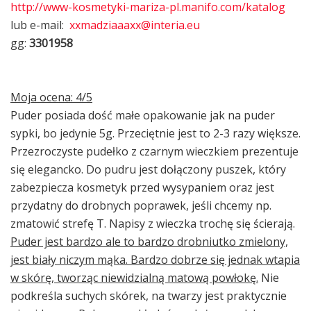
http://www-kosmetyki-mariza-pl.manifo.com/katalog
lub e-mail:
xxmadziaaaxx@interia.eu
gg:
3301958
Moja ocena: 4/5
Puder posiada dość małe opakowanie jak na puder
sypki, bo jedynie 5g. Przeciętnie jest to 2-3 razy większe.
Przezroczyste pudełko z czarnym wieczkiem prezentuje
się elegancko. Do pudru jest dołączony puszek, który
zabezpiecza kosmetyk przed wysypaniem oraz jest
przydatny do drobnych poprawek, jeśli chcemy np.
zmatowić strefę T. Napisy z wieczka trochę się ścierają.
Puder jest bardzo ale to bardzo drobniutko zmielony,
jest biały niczym mąka. Bardzo dobrze się jednak wtapia
w skórę, tworząc niewidzialną matową powłokę.
Nie
podkreśla suchych skórek, na twarzy jest praktycznie