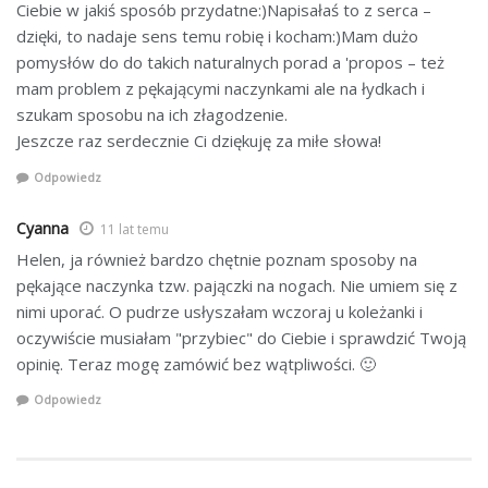
Ciebie w jakiś sposób przydatne:)Napisałaś to z serca –
dzięki, to nadaje sens temu robię i kocham:)Mam dużo
pomysłów do do takich naturalnych porad a 'propos – też
mam problem z pękającymi naczynkami ale na łydkach i
szukam sposobu na ich złagodzenie.
Jeszcze raz serdecznie Ci dziękuję za miłe słowa!
Odpowiedz
Cyanna
11 lat temu
Helen, ja również bardzo chętnie poznam sposoby na
pękające naczynka tzw. pajączki na nogach. Nie umiem się z
nimi uporać. O pudrze usłyszałam wczoraj u koleżanki i
oczywiście musiałam "przybiec" do Ciebie i sprawdzić Twoją
opinię. Teraz mogę zamówić bez wątpliwości. 🙂
Odpowiedz