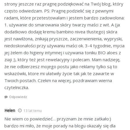
strony jeszcze raz pragnę podziękować na Twój blog, który
często odwiedzam. PS: Pragnę podzielić się z pewnymi
radami, które przetestowałam i jestem bardzo zadowolona:
1. używanie do smarowania skóry twarzy maści z wit. A (ja
dodatkowo dodaję kremu bambino nivea tłustego) skóra
jest nawilżona, znikają pryszcze, zaczerwienienia, wypryski,
niedoskonałości przy używaniu maści ok. 3-4 tygodnie, mycia
jej żelem do higieny intymnej i uzywania toniku BIO aloes z
ziaji ;), który też jest rewelacyjny i polecam. Mam nadzieję,
że nie odbierzesz mojego postu jako reklamy tylko są to
wskazówki, ktore mi ułatwiły życie tak jak te zawarte w
Twoich postach. Czekm na więcej, pozdrawiam wierna
czytelniczka.
Odpowiedz
Helen
13 lat temu
Nie wiem co powiedzieć… przyznam że mnie zatkało:)
bardzo mi miło, że moje porady na blogu okazały się dla