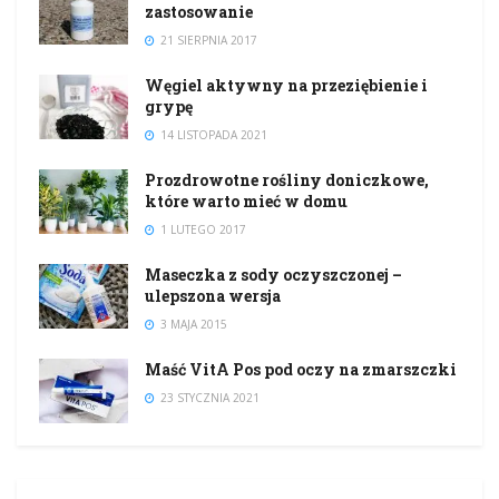
zastosowanie
21 SIERPNIA 2017
Węgiel aktywny na przeziębienie i
grypę
14 LISTOPADA 2021
Prozdrowotne rośliny doniczkowe,
które warto mieć w domu
1 LUTEGO 2017
Maseczka z sody oczyszczonej –
ulepszona wersja
3 MAJA 2015
Maść VitA Pos pod oczy na zmarszczki
23 STYCZNIA 2021