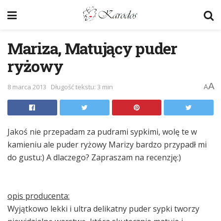
Mariza, Matujący puder
ryżowy
A
8 marca 2013
Długość tekstu: 3 min
A
Jakoś nie przepadam za pudrami sypkimi, wolę te w
kamieniu ale puder ryżowy Marizy bardzo przypadł mi
do gustu:) A dlaczego? Zapraszam na recenzję:)
opis producenta:
Wyjątkowo lekki i ultra delikatny puder sypki tworzy