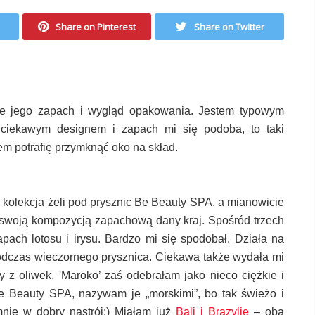
Share on Pinterest
Share on Twitter
ie jego zapach i wygląd opakowania. Jestem typowym
ciekawym designem i zapach mi się podoba, to taki
em potrafię przymknąć oko na skład.
 kolekcja żeli pod prysznic Be Beauty SPA, a mianowicie
ać swoją kompozycją zapachową dany kraj. Spośród trzech
pach lotosu i irysu. Bardzo mi się spodobał. Działa na
odczas wieczornego prysznica. Ciekawa także wydała mi
iwy z oliwek. 'Maroko’ zaś odebrałam jako nieco ciężkie i
e Beauty SPA, nazywam je „morskimi”, bo tak świeżo i
nie w dobry nastrój:) Miałam już
Bali i Brazylię
– oba