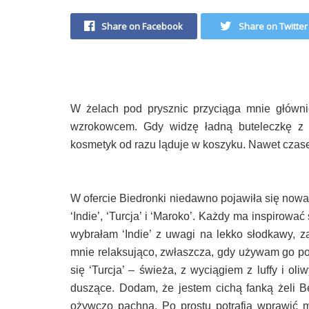
Share on Facebook
Share on Twitter
W żelach pod prysznic przyciąga mnie główn
wzrokowcem. Gdy widzę ładną buteleczkę z 
kosmetyk od razu ląduje w koszyku. Nawet czas
W ofercie Biedronki niedawno pojawiła się nowa
‘Indie’, ‘Turcja’ i ‘Maroko’. Każdy ma inspirow
wybrałam ‘Indie’ z uwagi na lekko słodkawy, za
mnie relaksująco, zwłaszcza, gdy używam go p
się ‘Turcja’ – świeża, z wyciągiem z luffy i ol
duszące. Dodam, że jestem cichą fanką żeli B
ożywczo pachną. Po prostu potrafią wprawić m