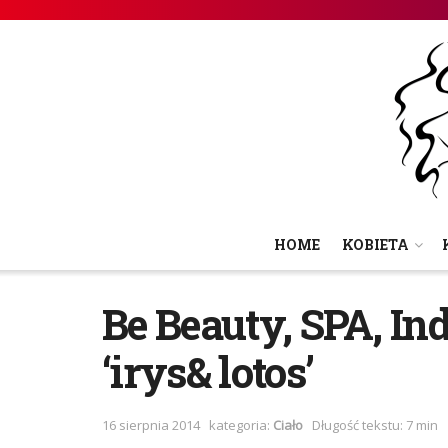
HOME
KOBIETA
Be Beauty, SPA, In
‘irys& lotos’
16 sierpnia 2014
kategoria:
Ciało
Długość tekstu: 7 min