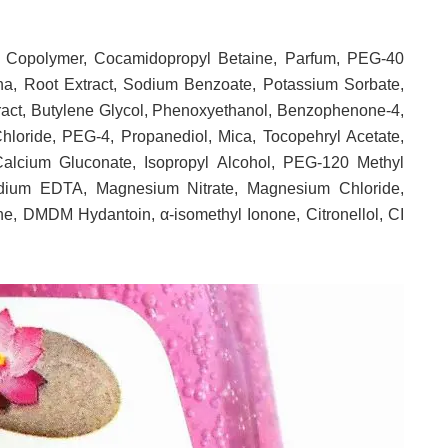
es Copolymer, Cocamidopropyl Betaine, Parfum, PEG-40
tina, Root Extract, Sodium Benzoate, Potassium Sorbate,
ract, Butylene Glycol, Phenoxyethanol, Benzophenone-4,
hloride, PEG-4, Propanediol, Mica, Tocopehryl Acetate,
 Calcium Gluconate, Isopropyl Alcohol, PEG-120 Methyl
odium EDTA, Magnesium Nitrate, Magnesium Chloride,
ne, DMDM Hydantoin, α-isomethyl Ionone, Citronellol, CI