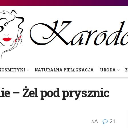
KOSMETYKI
NATURALNA PIELĘGNACJA
URODA
Z
die – Żel pod prysznic
21
A
A