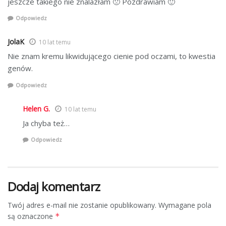
jeszcze takiego nie znalazłam 🙁 Pozdrawiam 🙂
Odpowiedz
JolaK
10 lat temu
Nie znam kremu likwidującego cienie pod oczami, to kwestia
genów.
Odpowiedz
Helen G.
10 lat temu
Ja chyba też…
Odpowiedz
Dodaj komentarz
Twój adres e-mail nie zostanie opublikowany.
Wymagane pola
są oznaczone
*