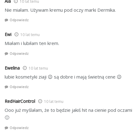
Ala
10 lat temu
Nie miałam. Używam kremu pod oczy marki Dermika.
Odpowiedz
Ewi
10 lat temu
Miałam i lubiłam ten krem.
Odpowiedz
Ewelina
10 lat temu
lubie kosmetyki ziaji 😉 są dobre i mają świetną cene 😉
Odpowiedz
RedHairControl
10 lat temu
Ooo już myślałam, że to będzie jakiś hit na cienie pod oczami
🙁
Odpowiedz