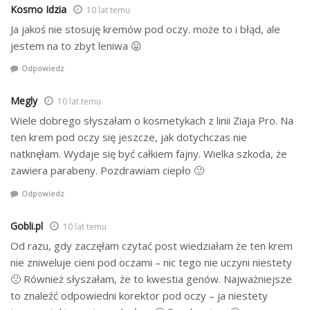
Kosmo Idzia
10 lat temu
Ja jakoś nie stosuję kremów pod oczy. może to i błąd, ale
jestem na to zbyt leniwa 😛
Odpowiedz
Megly
10 lat temu
Wiele dobrego słyszałam o kosmetykach z linii Ziaja Pro. Na
ten krem pod oczy się jeszcze, jak dotychczas nie
natknęłam. Wydaje się być całkiem fajny. Wielka szkoda, że
zawiera parabeny. Pozdrawiam ciepło 🙂
Odpowiedz
Gobli.pl
10 lat temu
Od razu, gdy zaczęłam czytać post wiedziałam że ten krem
nie zniweluje cieni pod oczami – nic tego nie uczyni niestety
🙁 Również słyszałam, że to kwestia genów. Najważniejsze
to znaleźć odpowiedni korektor pod oczy – ja niestety