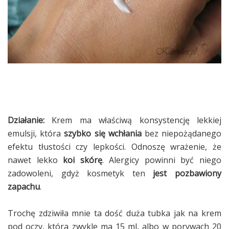
Działanie:
Krem ma właściwą konsystencję lekkiej
emulsji, która
szybko się wchłania
bez niepożądanego
efektu tłustości czy lepkości. Odnoszę wrażenie, że
nawet lekko
koi skórę
. Alergicy powinni być niego
zadowoleni, gdyż kosmetyk ten
jest pozbawiony
zapachu
.
Trochę zdziwiła mnie ta dość duża tubka jak na krem
pod oczy, która zwykle ma 15 ml, albo w porywach 20