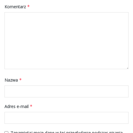
Komentarz
*
Nazwa
*
Adres e-mail
*
Zapamiętaj moje dane w tej przeglądarce podczas pisania