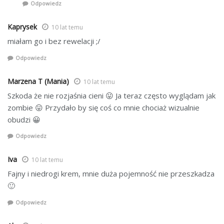
Odpowiedz
Kaprysek
10 lat temu
miałam go i bez rewelacji ;/
Odpowiedz
Marzena T (Mania)
10 lat temu
Szkoda że nie rozjaśnia cieni 😛 Ja teraz często wyglądam jak
zombie 😛 Przydało by się coś co mnie chociaż wizualnie
obudzi 😀
Odpowiedz
Iva
10 lat temu
Fajny i niedrogi krem, mnie duża pojemność nie przeszkadza
🙂
Odpowiedz