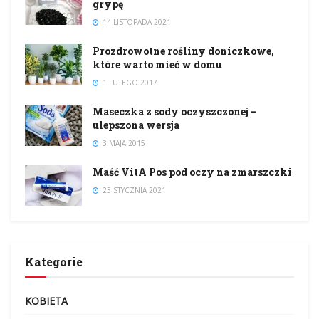
grypę
14 LISTOPADA 2021
Prozdrowotne rośliny doniczkowe,
które warto mieć w domu
1 LUTEGO 2017
Maseczka z sody oczyszczonej –
ulepszona wersja
3 MAJA 2015
Maść VitA Pos pod oczy na zmarszczki
23 STYCZNIA 2021
Kategorie
KOBIETA