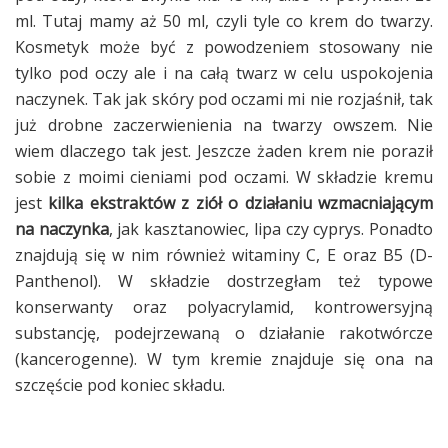
ml. Tutaj mamy aż 50 ml, czyli tyle co krem do twarzy.
Kosmetyk może być z powodzeniem stosowany nie
tylko pod oczy ale i na całą twarz w celu uspokojenia
naczynek. Tak jak skóry pod oczami mi nie rozjaśnił, tak
już drobne zaczerwienienia na twarzy owszem. Nie
wiem dlaczego tak jest. Jeszcze żaden krem nie poraził
sobie z moimi cieniami pod oczami. W składzie kremu
jest
kilka ekstraktów z ziół o działaniu wzmacniającym
na naczynka
, jak kasztanowiec, lipa czy cyprys. Ponadto
znajdują się w nim również witaminy C, E oraz B5 (D-
Panthenol). W składzie dostrzegłam też typowe
konserwanty oraz polyacrylamid, kontrowersyjną
substancję, podejrzewaną o działanie rakotwórcze
(kancerogenne). W tym kremie znajduje się ona na
szczęście pod koniec składu.