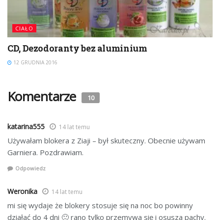
CIAŁO
CD, Dezodoranty bez aluminium
12 GRUDNIA 2016
Komentarze
10
katarina555
14 lat temu
Używałam blokera z Ziaji – był skuteczny. Obecnie używam
Garniera. Pozdrawiam.
Odpowiedz
Weronika
14 lat temu
mi się wydaje że blokery stosuje się na noc bo powinny
działać do 4 dni 🙂 rano tylko przemywa się i osusza pachy.