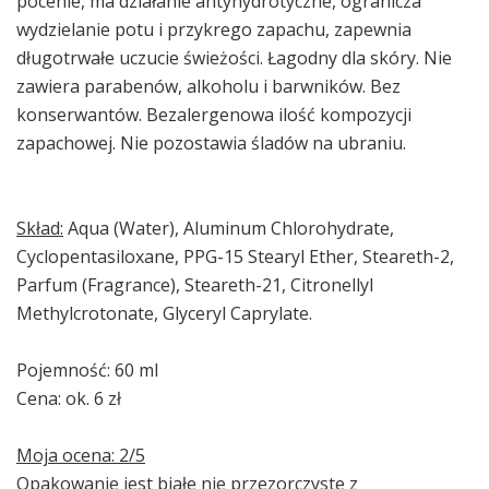
pocenie, ma działanie antyhydrotyczne, ogranicza
wydzielanie potu i przykrego zapachu, zapewnia
długotrwałe uczucie świeżości. Łagodny dla skóry. Nie
zawiera parabenów, alkoholu i barwników. Bez
konserwantów. Bezalergenowa ilość kompozycji
zapachowej. Nie pozostawia śladów na ubraniu.
Skład:
Aqua (Water), Aluminum Chlorohydrate,
Cyclopentasiloxane, PPG-15 Stearyl Ether, Steareth-2,
Parfum (Fragrance), Steareth-21, Citronellyl
Methylcrotonate, Glyceryl Caprylate.
Pojemność: 60 ml
Cena: ok. 6 zł
Moja ocena: 2/5
Opakowanie jest białe nie przezorczyste z