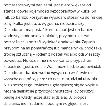
pomarańczowymi napisami, jest nieco większe od
standardowej pojemności dezodorantów w kulce (50
ml), co bardzo korzystnie wypada w stosunku do niskiej
ceny. Kulka jest duża, wygodna, nie zacina się.
Dezodorant ma postać kremu, choć jest on bardzo
wodnisty, podobnie jak bloker, przy mocniejszym
potrząśnięciu potrafi wyciekać opakowania.
Zapach:
przypomina mi pomarańczę lub mandarynkę, choć taką
trochę sztuczną – rodem z kostek wc albo odświeżaczy
powietrza. No cóż, mnie nie do końca przypadł ten
zapach do gustu, no ale Wam może będzie odpowiadał.
Dezodorant
bardzo wolno wysycha
, a właściwie nie
wysycha do końca, przez co często
brudzi mi ubrania
.
Nie znoszę tego, zwłaszcza gdy spieszę się do wyjścia.
Można delikatnie przyłożyć chusteczkę, by osuszyć
pachę ale wtedy może słabiej działać. A’ propos
działania: moim zdaniem pod tym względem jest