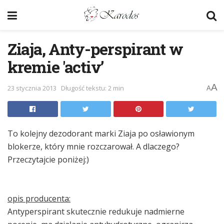
Ziaja, Anty-perspirant w
kremie 'activ’
A
23 stycznia 2013
Długość tekstu: 2 min
A
To kolejny dezodorant marki Ziaja po osławionym
blokerze, który mnie rozczarował. A dlaczego?
Przeczytajcie poniżej:)
opis producenta:
Antyperspirant skutecznie redukuje nadmierne