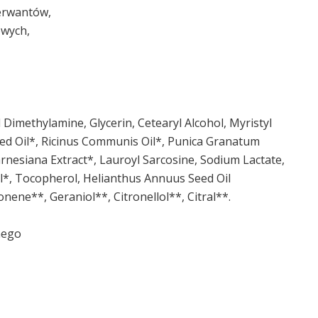
erwantów,
owych,
 Dimethylamine, Glycerin, Cetearyl Alcohol, Myristyl
eed Oil*, Ricinus Communis Oil*, Punica Granatum
arnesiana Extract*, Lauroyl Sarcosine, Sodium Lactate,
il*, Tocopherol, Helianthus Annuus Seed Oil
nene**, Geraniol**, Citronellol**, Citral**.
nego