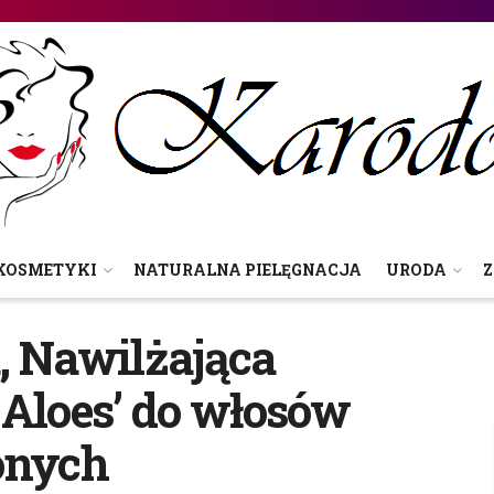
KOSMETYKI
NATURALNA PIELĘGNACJA
URODA
Z
, Nawilżająca
 Aloes’ do włosów
onych