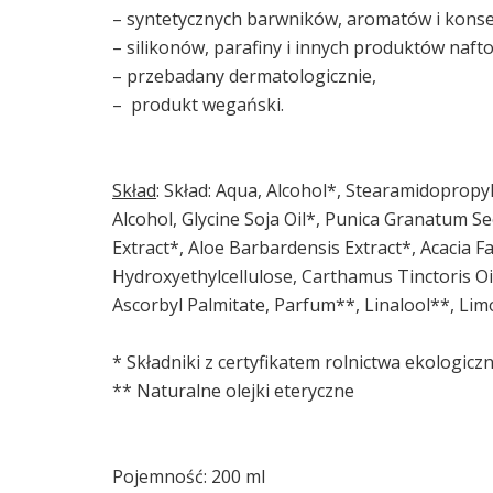
– syntetycznych barwników, aromatów i kons
– silikonów, parafiny i innych produktów naft
– przebadany dermatologicznie,
– produkt wegański.
Skład
: Skład: Aqua, Alcohol*, Stearamidopropyl
Alcohol, Glycine Soja Oil*, Punica Granatum S
Extract*, Aloe Barbardensis Extract*, Acacia F
Hydroxyethylcellulose, Carthamus Tinctoris O
Ascorbyl Palmitate, Parfum**, Linalool**, Limo
* Składniki z certyfikatem rolnictwa ekologicz
** Naturalne olejki eteryczne
Pojemność: 200 ml