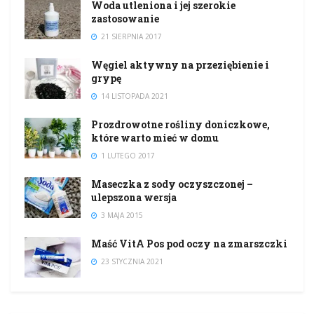
Woda utleniona i jej szerokie
zastosowanie
21 SIERPNIA 2017
Węgiel aktywny na przeziębienie i
grypę
14 LISTOPADA 2021
Prozdrowotne rośliny doniczkowe,
które warto mieć w domu
1 LUTEGO 2017
Maseczka z sody oczyszczonej –
ulepszona wersja
3 MAJA 2015
Maść VitA Pos pod oczy na zmarszczki
23 STYCZNIA 2021