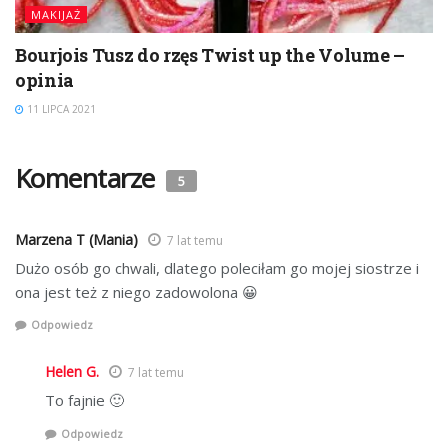
MAKIJAŻ
Bourjois Tusz do rzęs Twist up the Volume –
opinia
11 LIPCA 2021
Komentarze
5
Marzena T (Mania)
7 lat temu
Dużo osób go chwali, dlatego poleciłam go mojej siostrze i
ona jest też z niego zadowolona 😀
Odpowiedz
Helen G.
7 lat temu
To fajnie 🙂
Odpowiedz