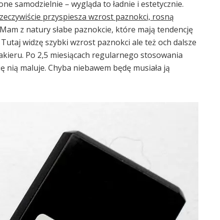
e samodzielnie – wygląda to ładnie i estetycznie.
zeczywiście przyspiesza wzrost paznokci, rosną
Mam z natury słabe paznokcie, które mają tendencję
 Tutaj widzę szybki wzrost paznokci ale też och dalsze
akieru. Po 2,5 miesiącach regularnego stosowania
ię nią maluje. Chyba niebawem będę musiała ją