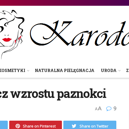
KOSMETYKI
NATURALNA PIELĘGNACJA
URODA
Z
cz wzrostu paznokci
9
A
A
Share on Pinterest
Share on Twitter