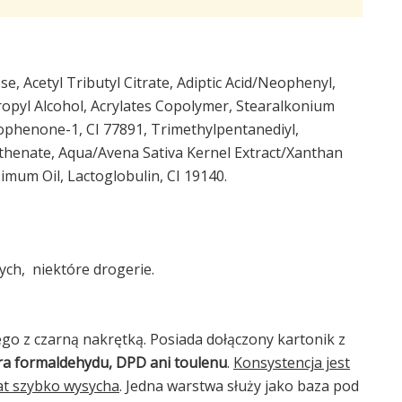
se, Acetyl Tributyl Citrate, Adiptic Acid/Neophenyl,
propyl Alcohol, Acrylates Copolymer, Stearalkonium
ophenone-1, CI 77891, Trimethylpentanediyl,
othenate, Aqua/Avena Sativa Kernel Extract/Xanthan
simum Oil, Lactoglobulin, CI 19140.
ych, niektóre drogerie.
go z czarną nakrętką. Posiada dołączony kartonik z
ra formaldehydu, DPD ani toulenu
.
Konsystencja jest
rat szybko wysycha
. Jedna warstwa służy jako baza pod