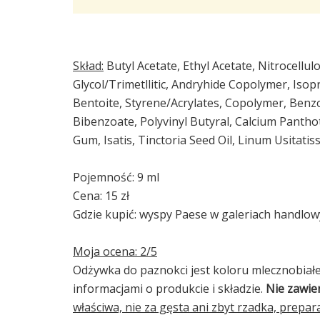
Skład:
Butyl Acetate, Ethyl Acetate, Nitrocellulo
Glycol/Trimetllitic, Andryhide Copolymer, Iso
Bentoite, Styrene/Acrylates, Copolymer, Benz
Bibenzoate, Polyvinyl Butyral, Calcium Panth
Gum, Isatis, Tinctoria Seed Oil, Linum Usitatis
Pojemność: 9 ml
Cena: 15 zł
Gdzie kupić: wyspy Paese w galeriach handlow
Moja ocena: 2/5
Odżywka do paznokci jest koloru mlecznobiałe
informacjami o produkcie i składzie.
Nie zawie
właściwa, nie za gęsta ani zbyt rzadka, prepa