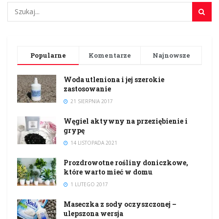
Popularne
Komentarze
Najnowsze
Woda utleniona i jej szerokie
zastosowanie
21 SIERPNIA 2017
Węgiel aktywny na przeziębienie i
grypę
14 LISTOPADA 2021
Prozdrowotne rośliny doniczkowe,
które warto mieć w domu
1 LUTEGO 2017
Maseczka z sody oczyszczonej –
ulepszona wersja