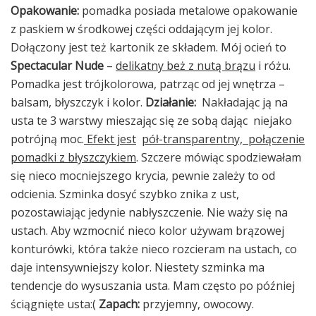
Opakowanie:
pomadka posiada metalowe opakowanie
z paskiem w środkowej części oddającym jej kolor.
Dołączony jest też kartonik ze składem. Mój ocień to
Spectacular Nude
–
delikatny beż z nutą brązu
i różu.
Pomadka jest trójkolorowa, patrząc od jej wnętrza –
balsam, błyszczyk i kolor.
Działanie:
Nakładając ją na
usta te 3 warstwy mieszając się ze sobą dając niejako
potrójną moc.
Efekt jest
pół-transparentny, połączenie
pomadki z błyszczykiem
. Szczere mówiąc spodziewałam
się nieco mocniejszego krycia, pewnie zależy to od
odcienia. Szminka dosyć szybko znika z ust,
pozostawiając jedynie nabłyszczenie. Nie waży się na
ustach. Aby wzmocnić nieco kolor używam brązowej
konturówki, która także nieco rozcieram na ustach, co
daje intensywniejszy kolor. Niestety szminka ma
tendencje do wysuszania usta. Mam często po później
ściągnięte usta:(
Zapach:
przyjemny, owocowy.