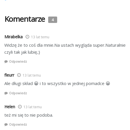
Komentarze
4
Mirabelka
13 lat temu
Widzę że to coś dla mnie.Na ustach wygląda super.Naturalnie
czyli tak jak lubię.;)
Odpowiedz
fleurr
13 lat temu
Ale długi skład 😀 i to wszystko w jednej pomadce 😀
Odpowiedz
Helen
13 lat temu
też mi się to nie podoba.
Odpowiedz