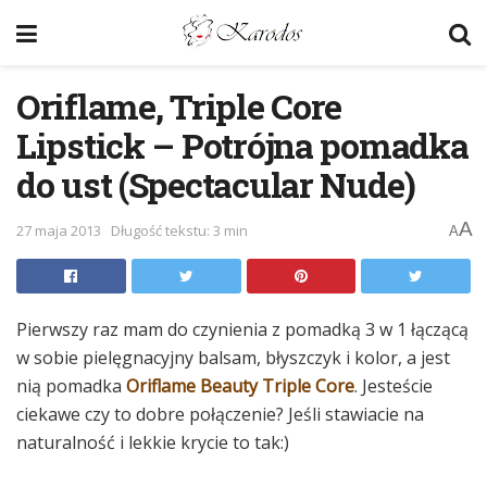
Oriflame, Triple Core
Lipstick – Potrójna pomadka
do ust (Spectacular Nude)
A
27 maja 2013
Długość tekstu: 3 min
A
Pierwszy raz mam do czynienia z pomadką 3 w 1 łączącą
w sobie pielęgnacyjny balsam, błyszczyk i kolor, a jest
nią pomadka
Oriflame Beauty Triple Core
. Jesteście
ciekawe czy to dobre połączenie? Jeśli stawiacie na
naturalność i lekkie krycie to tak:)