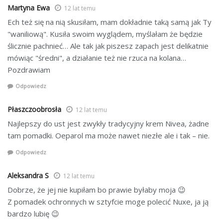
Martyna Ewa
12 lat temu
Ech też się na nią skusiłam, mam dokładnie taką samą jak Ty
"waniliową". Kusiła swoim wyglądem, myślałam że będzie
ślicznie pachnieć… Ale tak jak piszesz zapach jest delikatnie
mówiąc "średni", a działanie też nie rzuca na kolana…
Pozdrawiam
Odpowiedz
Płaszczoobrosła
12 lat temu
Najlepszy do ust jest zwykły tradycyjny krem Nivea, żadne
tam pomadki. Oeparol ma może nawet niezłe ale i tak – nie.
Odpowiedz
Aleksandra S
12 lat temu
Dobrze, że jej nie kupiłam bo prawie byłaby moja 😉
Z pomadek ochronnych w sztyfcie moge polecić Nuxe, ja ją
bardzo lubię 😉