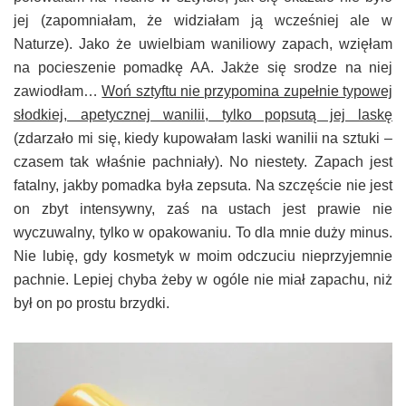
jej (zapomniałam, że widziałam ją wcześniej ale w
Naturze). Jako że uwielbiam waniliowy zapach, wzięłam
na pocieszenie pomadkę AA. Jakże się srodze na niej
zawiodłam…
Woń sztyftu nie przypomina zupełnie typowej
słodkiej, apetycznej wanilii, tylko popsutą jej laskę
(zdarzało mi się, kiedy kupowałam laski wanilii na sztuki –
czasem tak właśnie pachniały). No niestety. Zapach jest
fatalny, jakby pomadka była zepsuta. Na szczęście nie jest
on zbyt intensywny, zaś na ustach jest prawie nie
wyczuwalny, tylko w opakowaniu. To dla mnie duży minus.
Nie lubię, gdy kosmetyk w moim odczuciu nieprzyjemnie
pachnie. Lepiej chyba żeby w ogóle nie miał zapachu, niż
był on po prostu brzydki.