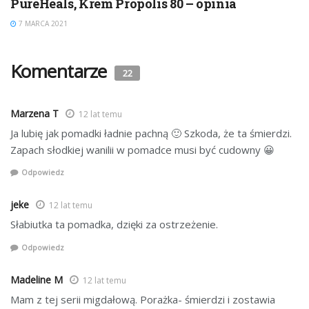
PureHeals, Krem Propolis 80 – opinia
7 MARCA 2021
Komentarze
22
Marzena T
12 lat temu
Ja lubię jak pomadki ładnie pachną 🙂 Szkoda, że ta śmierdzi.
Zapach słodkiej wanilii w pomadce musi być cudowny 😀
Odpowiedz
jeke
12 lat temu
Słabiutka ta pomadka, dzięki za ostrzeżenie.
Odpowiedz
Madeline M
12 lat temu
Mam z tej serii migdałową. Porażka- śmierdzi i zostawia