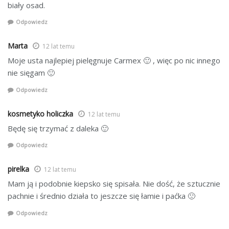
biały osad.
Odpowiedz
Marta
12 lat temu
Moje usta najlepiej pielęgnuje Carmex 🙂 , więc po nic innego
nie sięgam 🙂
Odpowiedz
kosmetyko holiczka
12 lat temu
Będę się trzymać z daleka 🙂
Odpowiedz
pirelka
12 lat temu
Mam ją i podobnie kiepsko się spisała. Nie dość, że sztucznie
pachnie i średnio działa to jeszcze się łamie i paćka 🙁
Odpowiedz