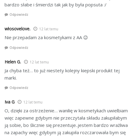
bardzo słabe i śmierdzi tak jak by była popsuta :/
Odpowiedz
włosovelove.
12 lat temu
Nie przepadam za kosmetykami z AA 😉
Odpowiedz
Helen G.
12 lat temu
Ja chyba też… to już niestety kolejny kiepski produkt tej
marki.
Odpowiedz
Iva G
12 lat temu
O, dzięki za ostrzeżenie… wanilię w kosmetykach uwielbiam
więc zapewne gdybym nie przeczytała składu zakupiłabym
ją sobie, bo ślicznie się prezentuje..jestem bardzo wrażliwa
na zapachy więc gdybym ją zakupiła rozczarowała bym się