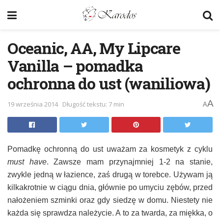
Oceanic, AA, My Lipcare
Vanilla – pomadka
ochronna do ust (waniliowa)
A
19 września 2014
Długość tekstu: 7 min
A
Pomadkę ochronną do ust uważam za kosmetyk z cyklu
must have
. Zawsze mam przynajmniej 1-2 na stanie,
zwykle jedną w łazience, zaś drugą w torebce. Używam ją
kilkakrotnie w ciągu dnia, głównie po umyciu zębów, przed
nałożeniem szminki oraz gdy siedzę w domu. Niestety nie
każda się sprawdza należycie. A to za twarda, za miękka, o