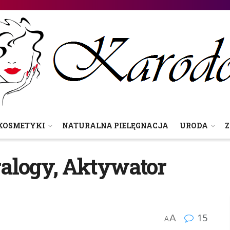
KOSMETYKI
NATURALNA PIELĘGNACJA
URODA
Z
bralogy, Aktywator
15
A
A