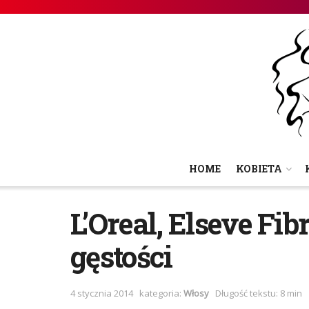
HOME
KOBIETA
L’Oreal, Elseve Fi
gęstości
4 stycznia 2014
kategoria:
Włosy
Długość tekstu: 8 min