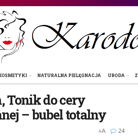
KOSMETYKI
NATURALNA PIELĘGNACJA
URODA
Z
, Tonik do cery
nej – bubel totalny
24
A
A