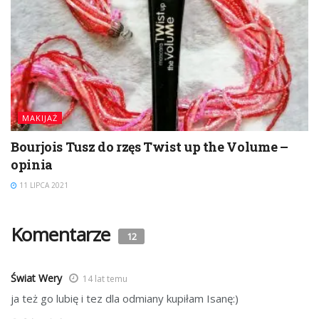
MAKIJAŻ
Bourjois Tusz do rzęs Twist up the Volume –
opinia
11 LIPCA 2021
Komentarze
12
Świat Wery
14 lat temu
ja też go lubię i tez dla odmiany kupiłam Isanę:)