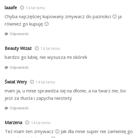
laaafe
14 lat temu
Chyba najczęściej kupowany zmywacz do paznokci 🙂 ja
również go kupuję 🙂
Odpowiedz
Beauty Wizaż
14 lat temu
bardzo go lubię, nie wysusza mi skórek
Odpowiedz
Świat Wery
14 lat temu
mam ja, u mnie sprawdza się na dłonie, a na twarz nie, bo
jest za tłusta i zapycha niestety
Odpowiedz
Marzena
14 lat temu
Też mam ten zmywacz 🙂 Jak dla mnie super nie zamienię go