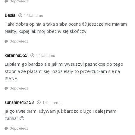
Odpowiedz
Basia
14 lat temu
Taka dobra opinia a taka słaba ocena 🙂 Jeszcze nie miałam
Nailty, kupię jak mój obecny się skończy
Odpowiedz
katarina555
14 lat temu
Lubiłam go bardzo ale jak mi wysuszył paznokcie do tego
stopnia że płatami się rozdzielały to przerzuciłam się na
ISANĘ.
Odpowiedz
sunshine12153
14 lat temu
ja go uwielbiam, używam już bardzo długo i dalej mam
zamiar 🙂
Odpowiedz