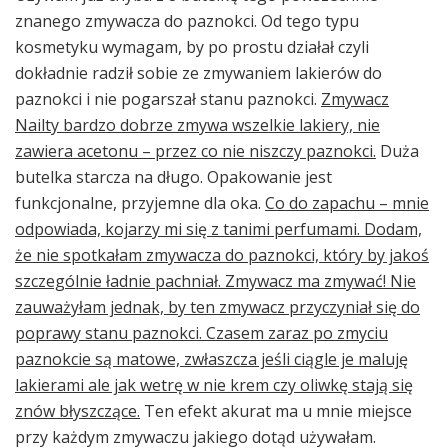
znanego zmywacza do paznokci. Od tego typu
kosmetyku wymagam, by po prostu działał czyli
dokładnie radził sobie ze zmywaniem lakierów do
paznokci i nie pogarszał stanu paznokci.
Zmywacz
Nailty bardzo dobrze zmywa wszelkie lakiery, nie
zawiera acetonu – przez co nie niszczy paznokci.
Duża
butelka starcza na długo. Opakowanie jest
funkcjonalne, przyjemne dla oka.
Co do zapachu – mnie
odpowiada, kojarzy mi się z tanimi perfumami. Dodam,
że nie spotkałam zmywacza do paznokci, który by jakoś
szczególnie ładnie pachniał. Zmywacz ma zmywać! Nie
zauważyłam jednak, by ten zmywacz przyczyniał się do
poprawy stanu paznokci. Czasem zaraz po zmyciu
paznokcie są matowe, zwłaszcza jeśli ciągle je maluję
lakierami ale jak wetrę w nie krem czy oliwkę stają się
znów błyszczące.
Ten efekt akurat ma u mnie miejsce
przy każdym zmywaczu jakiego dotąd używałam.