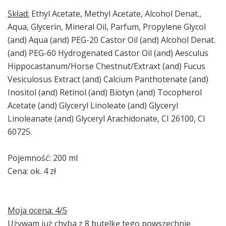
Skład:
Ethyl Acetate, Methyl Acetate, Alcohol Denat.,
Aqua, Glycerin, Mineral Oil, Parfum, Propylene Glycol
(and) Aqua (and) PEG-20 Castor Oil (and) Alcohol Denat.
(and) PEG-60 Hydrogenated Castor Oil (and) Aesculus
Hippocastanum/Horse Chestnut/Extraxt (and) Fucus
Vesiculosus Extract (and) Calcium Panthotenate (and)
Inositol (and) Retinol (and) Biotyn (and) Tocopherol
Acetate (and) Glyceryl Linoleate (and) Glyceryl
Linoleanate (and) Glyceryl Arachidonate, CI 26100, CI
60725.
Pojemność: 200 ml
Cena: ok. 4 zł
Moja ocena: 4/5
Używam już chyba z 8 butelkę tego powszechnie