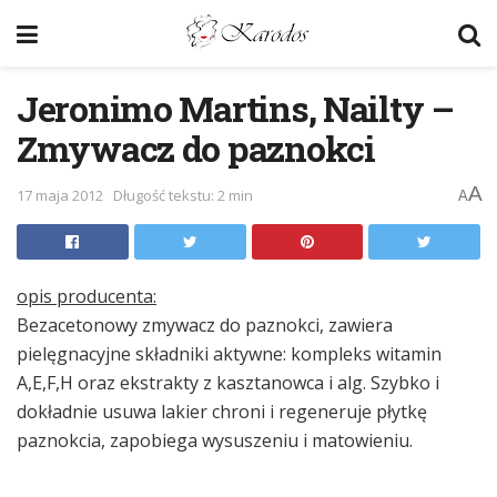
Jeronimo Martins, Nailty –
Zmywacz do paznokci
A
17 maja 2012
Długość tekstu: 2 min
A
opis producenta:
Bezacetonowy zmywacz do paznokci, zawiera
pielęgnacyjne składniki aktywne: kompleks witamin
A,E,F,H oraz ekstrakty z kasztanowca i alg. Szybko i
dokładnie usuwa lakier chroni i regeneruje płytkę
paznokcia, zapobiega wysuszeniu i matowieniu.