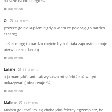
na razie na nic innego 🙂
Odpowiedz
O.
14 lat temu
jeszcze go nie kupiłam nigdy a wiem że polecają go bardzo
często;)
i jeżeli mogę to bardzo chętnie bym chciała zaprosić na moje
pierwsze rozdanie;))
Odpowiedz
Lallane
14 lat temu
a ja mam jakiś tani i tak wysusza mi skórki że aż wstyd
pokazywać ;[ obserwuje 🙂
Odpowiedz
Mallene
14 lat temu
Miałam go i trafił mi się chyba jakiś felerny egzemplarz, bo