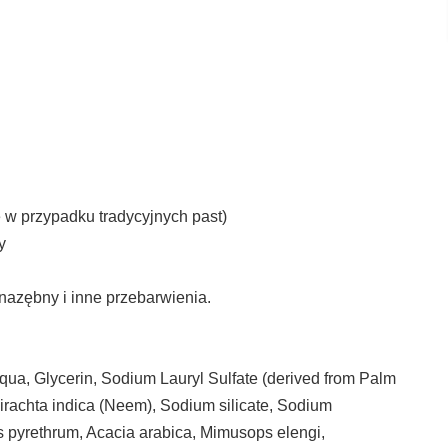
e w przypadku tradycyjnych past)
y
nazębny i inne przebarwienia.
qua, Glycerin, Sodium Lauryl Sulfate (derived from Palm
dirachta indica (Neem), Sodium silicate, Sodium
us pyrethrum, Acacia arabica, Mimusops elengi,