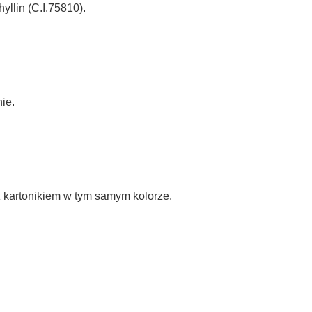
llin (C.I.75810).
ie.
z kartonikiem w tym samym kolorze.