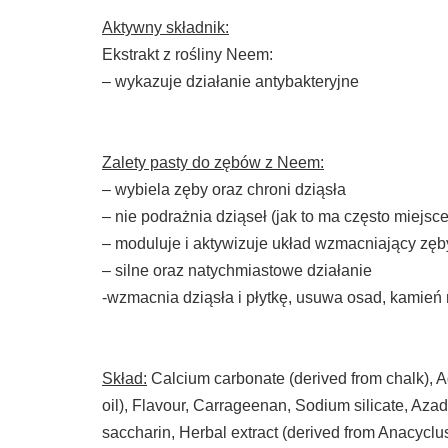
Aktywny składnik:
Ekstrakt z rośliny Neem:
– wykazuje działanie antybakteryjne
Zalety pasty do zębów z Neem:
– wybiela zęby oraz chroni dziąsła
– nie podrażnia dziąseł (jak to ma często miejsc
– moduluje i aktywizuje układ wzmacniający zęb
– silne oraz natychmiastowe działanie
-wzmacnia dziąsła i płytkę, usuwa osad, kamień 
Skład:
Calcium carbonate (derived from chalk), A
oil), Flavour, Carrageenan, Sodium silicate, Aza
saccharin, Herbal extract (derived from Anacycl