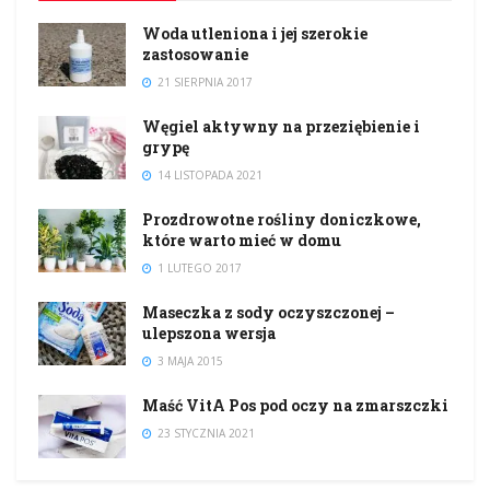
Woda utleniona i jej szerokie
zastosowanie
21 SIERPNIA 2017
Węgiel aktywny na przeziębienie i
grypę
14 LISTOPADA 2021
Prozdrowotne rośliny doniczkowe,
które warto mieć w domu
1 LUTEGO 2017
Maseczka z sody oczyszczonej –
ulepszona wersja
3 MAJA 2015
Maść VitA Pos pod oczy na zmarszczki
23 STYCZNIA 2021