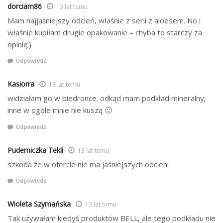
dorciam86
13 lat temu
Mam najjaśniejszy odcień, właśnie z serii z aloesem. No i
właśnie kupiłam drugie opakowanie – chyba to starczy za
opinię;)
Odpowiedz
Kasiorra
13 lat temu
widziałam go w biedronce. odkąd mam podkład mineralny,
inne w ogóle mnie nie kuszą 🙂
Odpowiedz
Puderniczka Tekli
13 lat temu
szkoda że w ofercie nie ma jaśniejszych odcieni
Odpowiedz
Wioleta Szymańska
13 lat temu
Tak używałam kiedyś produktów BELL, ale tego podkładu nie