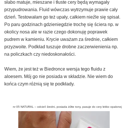
słabo matuje, mieszane i tłuste cery będą wymagały
przypudrowania. Fluid wówczas wytrzymuje prawie cały
dzień. Testowałam go też upały, całkiem nieźle się spisał.
Po paru godzinach gdzieniegdzie trochę się ściera np. w
okolicy nosa ale w razie czego dokonuję poprawek
pudrem w kamieniu. Krycie uważam za średnie, całkiem
przyzwoite. Podkład tuszuje drobne zaczerwienienia np.
na policzkach czy niedoskonałości.
Wiem, że jest też w Biedronce wersja tego fluidu z
aloesem. Mój go nie posiada w składzie. Nie wiem do
końca czym różnią się te podkłady.
nr 05 NATURAL – odcień średni, posiada żółte tony, pasuje do cery lekko opalonej