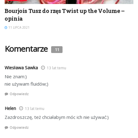
Bourjois Tusz do rzęs Twist up the Volume –
opinia
11 LIPCA 2021
Komentarze
11
Wiesława Sawka
13 lat temu
Nie znam:)
nie używam fluidów;)
Odpowiedz
Helen
13 lat temu
Zazdroszczę, też chciałabym móc ich nie używać:)
Odpowiedz