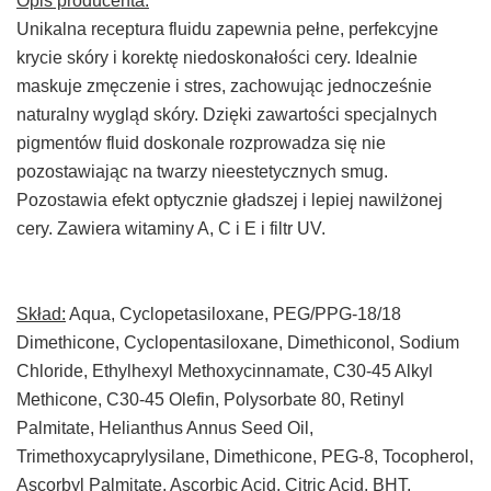
Opis producenta:
Unikalna receptura fluidu zapewnia pełne, perfekcyjne
krycie skóry i korektę niedoskonałości cery. Idealnie
maskuje zmęczenie i stres, zachowując jednocześnie
naturalny wygląd skóry. Dzięki zawartości specjalnych
pigmentów fluid doskonale rozprowadza się nie
pozostawiając na twarzy nieestetycznych smug.
Pozostawia efekt optycznie gładszej i lepiej nawilżonej
cery. Zawiera witaminy A, C i E i filtr UV.
Skład:
Aqua, Cyclopetasiloxane, PEG/PPG-18/18
Dimethicone, Cyclopentasiloxane, Dimethiconol, Sodium
Chloride, Ethylhexyl Methoxycinnamate, C30-45 Alkyl
Methicone, C30-45 Olefin, Polysorbate 80, Retinyl
Palmitate, Helianthus Annus Seed Oil,
Trimethoxycaprylysilane, Dimethicone, PEG-8, Tocopherol,
Ascorbyl Palmitate, Ascorbic Acid, Citric Acid, BHT,