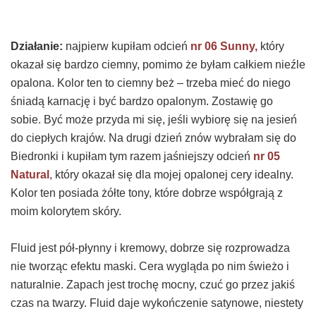
Działanie:
najpierw kupiłam odcień
nr 06 Sunny,
który
okazał się bardzo ciemny, pomimo że byłam całkiem nieźle
opalona. Kolor ten to ciemny beż – trzeba mieć do niego
śniadą karnację i być bardzo opalonym. Zostawię go
sobie. Być może przyda mi się, jeśli wybiorę się na jesień
do ciepłych krajów. Na drugi dzień znów wybrałam się do
Biedronki i kupiłam tym razem jaśniejszy odcień
nr 05
Natural
, który okazał się dla mojej opalonej cery idealny.
Kolor ten posiada żółte tony, które dobrze współgrają z
moim kolorytem skóry.
Fluid jest pół-płynny i kremowy, dobrze się rozprowadza
nie tworząc efektu maski. Cera wygląda po nim świeżo i
naturalnie. Zapach jest trochę mocny, czuć go przez jakiś
czas na twarzy. Fluid daje wykończenie satynowe, niestety