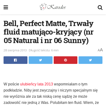
Bell, Perfect Matte, Trwały
fluid matująco-kryjący (nr
05 Natural i nr 06 Sunny)
A
28 sierpnia 2013
Długość tekstu: 6 min
A
W poście
ulubieńcy lata 2013
wspomniałam o tym
podkładzie. Niby jest zwyczajny i niczym specjalnym się
nie wyróżnia ale za tak niską cenę sądzę że może
zadowolić nie jedną z Was. Polubiłam ten fluid. Wiem, że