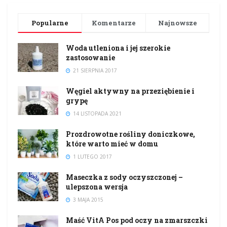
Popularne
Komentarze
Najnowsze
Woda utleniona i jej szerokie
zastosowanie
21 SIERPNIA 2017
Węgiel aktywny na przeziębienie i
grypę
14 LISTOPADA 2021
Prozdrowotne rośliny doniczkowe,
które warto mieć w domu
1 LUTEGO 2017
Maseczka z sody oczyszczonej –
ulepszona wersja
3 MAJA 2015
Maść VitA Pos pod oczy na zmarszczki