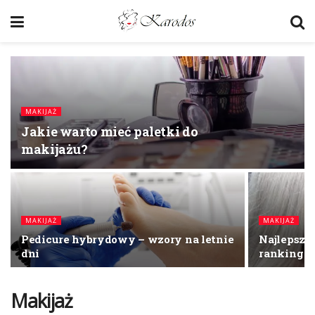
MAKIJAŻ
Jakie warto mieć paletki do
makijażu?
MAKIJAŻ
MAKIJAŻ
Pedicure hybrydowy – wzory na letnie
Najlepsze
dni
ranking
Makijaż