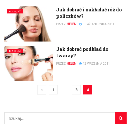
Jak dobrać i nakładać róż do
MAKIJAŻ
policzków?
PRZEZ
HELEN
3 PAŹDZIERNIKA 2011
Jak dobrać podkład do
MAKIJAŻ
twarzy?
PRZEZ
HELEN
13 WRZEŚNIA 2011
1
…
3
4